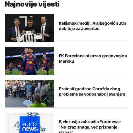
Najnovije vijesti
Italijanski mediji: Alajbegović sutra
debituje za Juventus
FK Barcelona otkazao gostovanje u
Maroku
Protesti građana Goražda zbog
problema sa vodosnabdijevanjem
Bjelorusija zabranila Euronews:
"Ne izraz snage, već priznanje
straha"