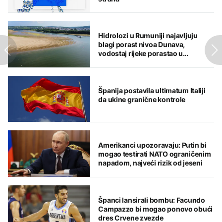
Hidrolozi u Rumuniji najavljuju
blagi porast nivoa Dunava,
vodostaj rijeke porastao u
Mađarskoj
Španija postavila ultimatum Italiji
da ukine granične kontrole
Amerikanci upozoravaju: Putin bi
mogao testirati NATO ograničenim
napadom, najveći rizik od jeseni
Španci lansirali bombu: Facundo
Campazzo bi mogao ponovo obući
dres Crvene zvezde