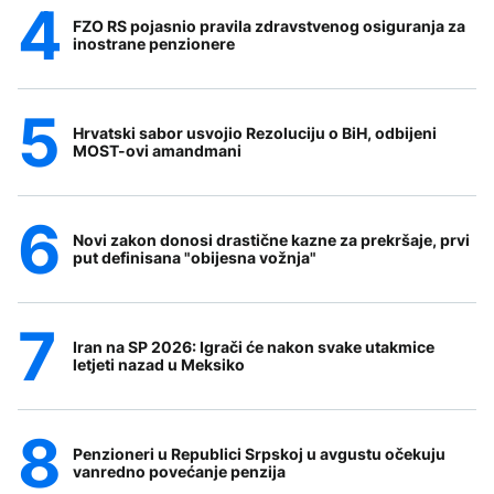
FZO RS pojasnio pravila zdravstvenog osiguranja za
inostrane penzionere
Hrvatski sabor usvojio Rezoluciju o BiH, odbijeni
MOST-ovi amandmani
Novi zakon donosi drastične kazne za prekršaje, prvi
put definisana "obijesna vožnja"
Iran na SP 2026: Igrači će nakon svake utakmice
letjeti nazad u Meksiko
Penzioneri u Republici Srpskoj u avgustu očekuju
vanredno povećanje penzija