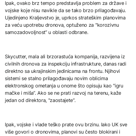
Ipak, ovako brz tempo predstavlja problem za države i
vojske koje nisu navikle da se tako brzo prilagođavaju.
Ujedinjeno Kraljevstvo je, uprkos strateškim planovima
za veću upotrebu dronova, optuženo za "korozivnu
samozadovoljnost“ u oblasti odbrane.
Skycutter, mala ali brzorastuća kompanija, razvijena iz
civilnih dronova za inspekciju infrastrukture, danas radi
direktno sa ukrajinskim jedinicama na frontu. Njihovi
sistemi se stalno prilagođavaju novim oblicima
elektronskog ometanja u onome što opisuju kao "igru
mačke i miša“. Ako se ne prati razvoj na terenu, kaže
jedan od direktora, "zaostajete“.
Ipak, vojske i vlade teško prate ovu brzinu. Iako UK sve
više govori o dronovima, planovi su često blokirani i