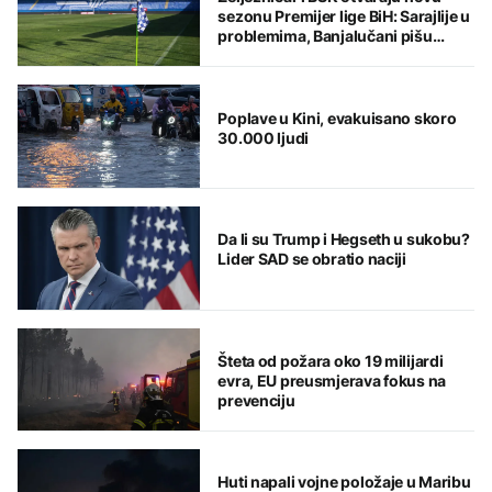
sezonu Premijer lige BiH: Sarajlije u
problemima, Banjalučani pišu
istoriju
Poplave u Kini, evakuisano skoro
30.000 ljudi
Da li su Trump i Hegseth u sukobu?
Lider SAD se obratio naciji
Šteta od požara oko 19 milijardi
evra, EU preusmjerava fokus na
prevenciju
Huti napali vojne položaje u Maribu