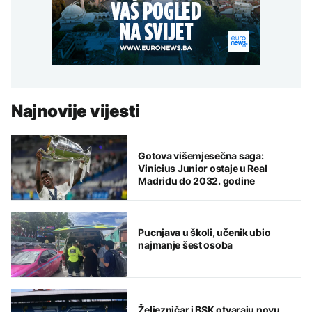
Najnovije vijesti
Gotova višemjesečna saga:
Vinicius Junior ostaje u Real
Madridu do 2032. godine
Pucnjava u školi, učenik ubio
najmanje šest osoba
Željezničar i BSK otvaraju novu