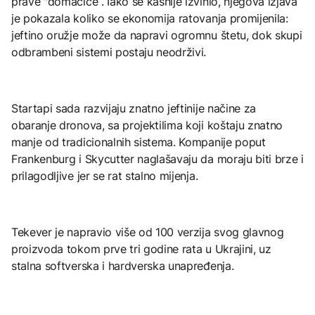
prave "domaćice“. Iako se kasnije izvinio, njegova izjava
je pokazala koliko se ekonomija ratovanja promijenila:
jeftino oružje može da napravi ogromnu štetu, dok skupi
odbrambeni sistemi postaju neodrživi.
Startapi sada razvijaju znatno jeftinije načine za
obaranje dronova, sa projektilima koji koštaju znatno
manje od tradicionalnih sistema. Kompanije poput
Frankenburg i Skycutter naglašavaju da moraju biti brze i
prilagodljive jer se rat stalno mijenja.
Tekever je napravio više od 100 verzija svog glavnog
proizvoda tokom prve tri godine rata u Ukrajini, uz
stalna softverska i hardverska unapređenja.