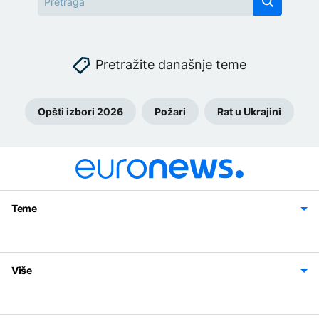
Pretražite današnje teme
Opšti izbori 2026
Požari
Rat u Ukrajini
Teme
Bosna i Hercegovina
Region
Svijet
Sport
Magazin
Više
Impressum
Kontakt
Politika privatnosti
Uslovi korišćenja