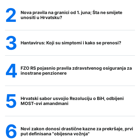
Nova pravila na granici od 1. juna; Šta ne smijete
unositi u Hrvatsku?
Hantavirus: Koji su simptomi i kako se prenosi?
FZO RS pojasnio pravila zdravstvenog osiguranja za
inostrane penzionere
Hrvatski sabor usvojio Rezoluciju o BiH, odbijeni
MOST-ovi amandmani
Novi zakon donosi drastične kazne za prekršaje, prvi
put definisana "obijesna vožnja"