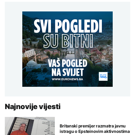
Najnovije vijesti
Britanski premijer razmatra javnu
istragu o Epsteinovim aktivnostima