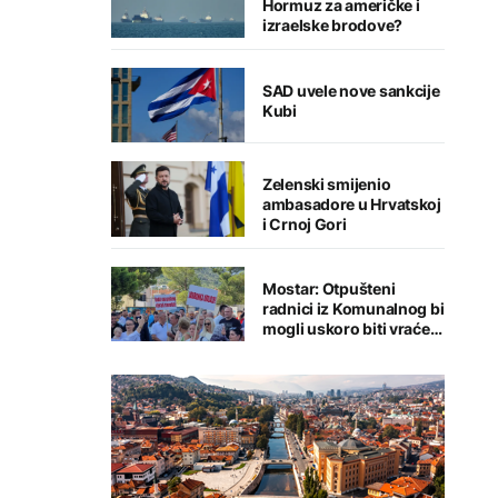
Hormuz za američke i
izraelske brodove?
SAD uvele nove sankcije
Kubi
Zelenski smijenio
ambasadore u Hrvatskoj
i Crnoj Gori
Mostar: Otpušteni
radnici iz Komunalnog bi
mogli uskoro biti vraćeni
na posao