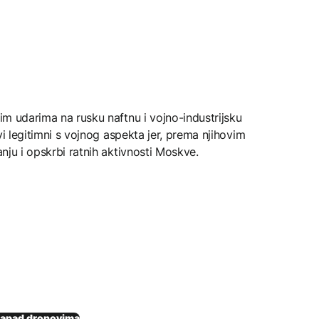
nim udarima na rusku naftnu i vojno-industrijsku
jevi legitimni s vojnog aspekta jer, prema njihovim
anju i opskrbi ratnih aktivnosti Moskve.
apad dronovima