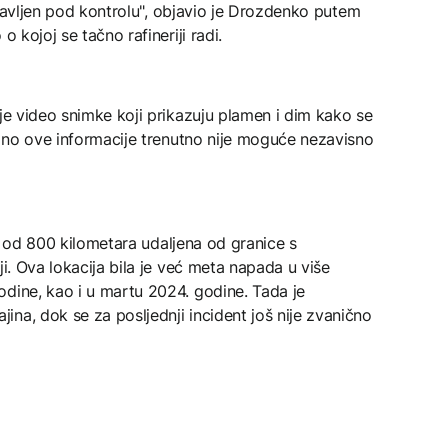
e stavljen pod kontrolu", objavio je Drozdenko putem
o kojoj se tačno rafineriji radi.
 je video snimke koji prikazuju plamen i dim kako se
a, no ove informacije trenutno nije moguće nezavisno
iše od 800 kilometara udaljena od granice s
ji. Ova lokacija bila je već meta napada u više
odine, kao i u martu 2024. godine. Tada je
na, dok se za posljednji incident još nije zvanično