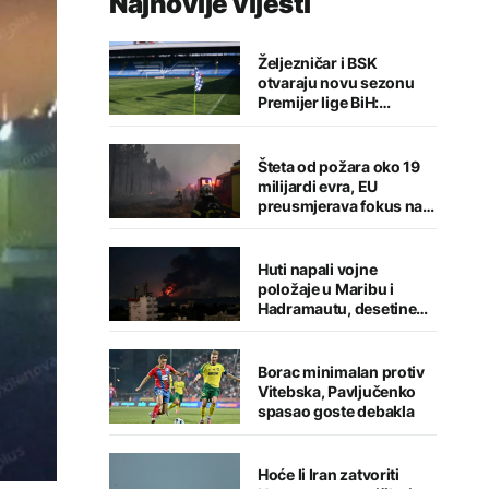
Najnovije vijesti
Željezničar i BSK
otvaraju novu sezonu
Premijer lige BiH:
Sarajlije u problemima,
Banjalučani pišu istoriju
Šteta od požara oko 19
milijardi evra, EU
preusmjerava fokus na
prevenciju
Huti napali vojne
položaje u Maribu i
Hadramautu, desetine
stradalih
Borac minimalan protiv
Vitebska, Pavljučenko
spasao goste debakla
Hoće li Iran zatvoriti