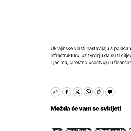
Ukrajinske vlasti nastavljaju s pojača
infrastrukturu, uz tvrdnju da su ti cil
riječima, direktno učestvuju u finansir
Možda će vam se svidjeti
Rusija
Rat u Ukrajini
Rafinerija nafte
N