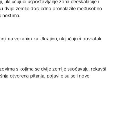
i, uključujući uspostavljanje zona deeskalacije i
a su dvije zemlje dosljedno pronalazile međusobno
olnostima.
anjima vezanim za Ukrajinu, uključujući povratak
zovima s kojima se dvije zemlje suočavaju, rekavši
nja otvorena pitanja, pojavile su se i nove