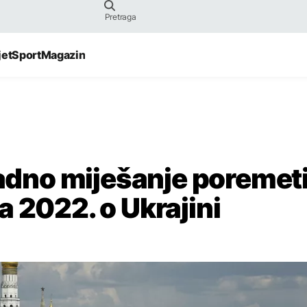
jet
Sport
Magazin
padno miješanje poremeti
 2022. o Ukrajini