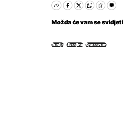
Možda će vam se svidjeti
Rusija
Ukrajina
Sporazum