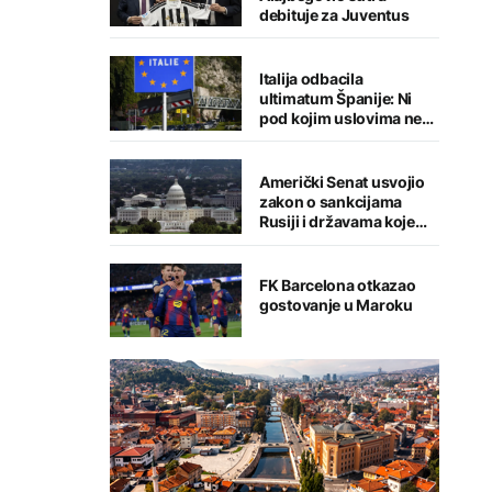
debituje za Juventus
Italija odbacila
ultimatum Španije: Ni
pod kojim uslovima ne
namjeravamo da
preispitujemo odluku
Američki Senat usvojio
zakon o sankcijama
Rusiji i državama koje
kupuju njenu naftu i gas
FK Barcelona otkazao
gostovanje u Maroku