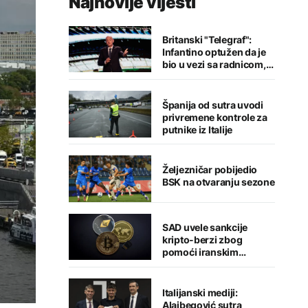
Najnovije vijesti
Britanski "Telegraf":
Infantino optužen da je
bio u vezi sa radnicom,
FIFA odbacila navode
Španija od sutra uvodi
privremene kontrole za
putnike iz Italije
Željezničar pobijedio
BSK na otvaranju sezone
SAD uvele sankcije
kripto-berzi zbog
pomoći iranskim
snagama
Italijanski mediji:
Alajbegović sutra