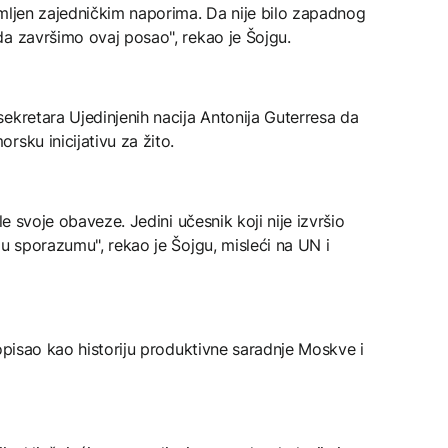
emljen zajedničkim naporima. Da nije bilo zapadnog
da završimo ovaj posao", rekao je Šojgu.
ekretara Ujedinjenih nacija Antonija Guterresa da
rsku inicijativu za žito.
le svoje obaveze. Jedini učesnik koji nije izvršio
 u sporazumu", rekao je Šojgu, misleći na UN i
 opisao kao historiju produktivne saradnje Moskve i