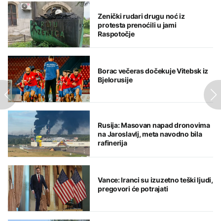
Zenički rudari drugu noć iz
protesta prenoćili u jami
Raspotočje
Borac večeras dočekuje Vitebsk iz
Bjelorusije
Rusija: Masovan napad dronovima
na Jaroslavlj, meta navodno bila
rafinerija
Vance: Iranci su izuzetno teški ljudi,
pregovori će potrajati