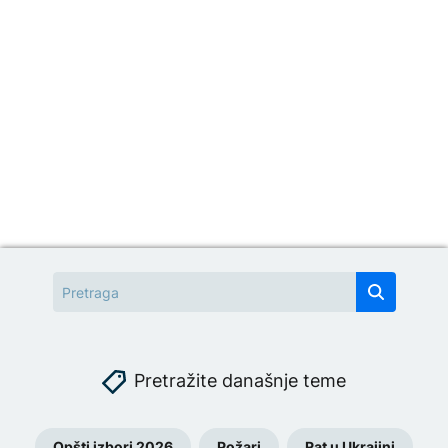
Pretražite današnje teme
Opšti izbori 2026
Požari
Rat u Ukrajini