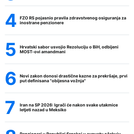
FZO RS pojasnio pravila zdravstvenog osiguranja za
inostrane penzionere
Hrvatski sabor usvojio Rezoluciju o BiH, odbijeni
MOST-ovi amandmani
Novi zakon donosi drastične kazne za prekršaje, prvi
put definisana "obijesna vožnja"
Iran na SP 2026: Igrači će nakon svake utakmice
letjeti nazad u Meksiko
Penzioneri u Republici Srpskoj u avgustu očekuju