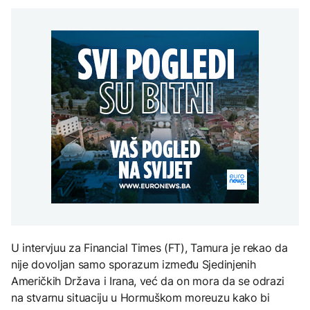
Generacije američkih
roka, najviše platiti mora
AKTUELNO
predsjednika "lomile
Stanivukovićev PSS
zube" na Iranu, Trump
POLITIKA
Plan da se u Crnoj Gori
posljednji
prave centri za prihvat
CIK BiH kaznio stranke
migranata? Spajić:
ZDRAVLJE
zbog kampanje prije
Nismo vodili pregovore
roka, najviše platiti mora
Šta je Ciklospora i da li
FOKUS
Stanivukovićev PSS
prijeti širenje u Evropi?
Brodovlasnici upozorili:
Putarine u Hormuškom
moreuzu ugrozile bi
globalnu trgovinu
KULTURA
Sarajevo Fest početkom
septembra: Stiže
evropski pozorišni
spektakl “Brechtovi
duhovi”
U intervjuu za Financial Times (FT), Tamura je rekao da
nije dovoljan samo sporazum između Sjedinjenih
Američkih Država i Irana, već da on mora da se odrazi
na stvarnu situaciju u Hormuškom moreuzu kako bi