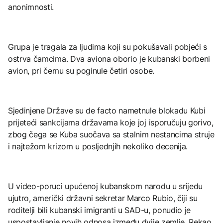
anonimnosti.
Grupa je tragala za ljudima koji su pokušavali pobjeći s
ostrva čamcima. Dva aviona oborio je kubanski borbeni
avion, pri čemu su poginule četiri osobe.
Sjedinjene Države su de facto nametnule blokadu Kubi
prijeteći sankcijama državama koje joj isporučuju gorivo,
zbog čega se Kuba suočava sa stalnim nestancima struje
i najtežom krizom u posljednjih nekoliko decenija.
U video-poruci upućenoj kubanskom narodu u srijedu
ujutro, američki državni sekretar Marco Rubio, čiji su
roditelji bili kubanski imigranti u SAD-u, ponudio je
uspostavljanje novih odnosa između dvije zemlje. Rekao