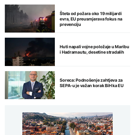
Šteta od požara oko 19 milijardi
evra, EU preusmjerava fokus na
prevenciju
Huti napali vojne položaje u Maribu
i Hadramautu, desetine stradalih
Soreca: Podnošenje zahtjeva za
SEPA-u je važan korak BiH ka EU