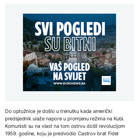
Redovi na aerodromima i
djece moraju platiti 942
graničnim prelazima u
miliona dolara
Nuklearka Krško
EU: Koja je svrha EES
DRUŠTVO
smanjuje proizvodnju
sistema ako se isključuje
zbog niskog vodostaja i
čim je preopterećen?
Počela isplata penzija u
visokih temperatura
RS
Save
KULTURA
BIZNIS
Rat i pijesak prijete
drevnim piramidama
Skočile cijene nafte na
Meroe u Sudanu
svjetskom tržištu, hoće li
se to odraziti na BiH
ZANIMLJIVOSTI
Rihanna radi na novom
albumu
Do optužnice je došlo u trenutku kada američki
predsjednik ulaže napore u promjenu režima na Kubi.
Komunisti su na vlast na tom ostrvu došli revolucijom
1959. godine, koju je predvodio Castrov brat Fidel