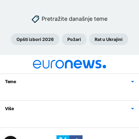
Pretražite današnje teme
Opšti izbori 2026
Požari
Rat u Ukrajini
Teme
Bosna i Hercegovina
Region
Svijet
Sport
Magazin
Više
Impressum
Kontakt
Politika privatnosti
Uslovi korišćenja