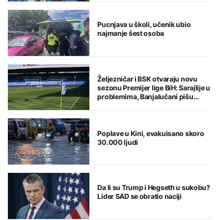
Pucnjava u školi, učenik ubio
najmanje šest osoba
Željezničar i BSK otvaraju novu
sezonu Premijer lige BiH: Sarajlije u
problemima, Banjalučani pišu
istoriju
Poplave u Kini, evakuisano skoro
30.000 ljudi
Da li su Trump i Hegseth u sukobu?
Lider SAD se obratio naciji