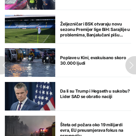
Željezničar i BSK otvaraju novu
sezonu Premijer lige BiH: Sarajlije u
problemima, Banjalučani pišu
istoriju
Poplave u Kini, evakuisano skoro
30.000 ljudi
Da li su Trump i Hegseth u sukobu?
Lider SAD se obratio naciji
Šteta od požara oko 19 milijardi
evra, EU preusmjerava fokus na
prevenciju