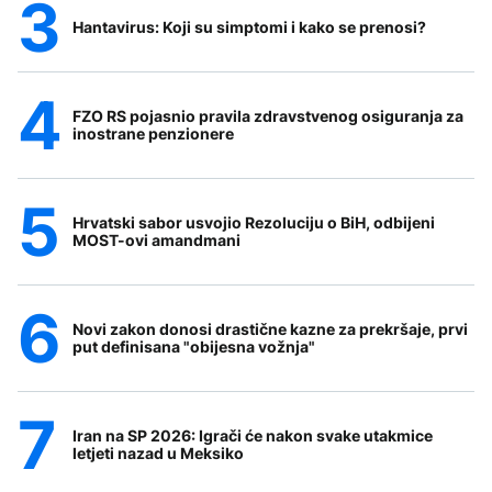
Hantavirus: Koji su simptomi i kako se prenosi?
FZO RS pojasnio pravila zdravstvenog osiguranja za
inostrane penzionere
Hrvatski sabor usvojio Rezoluciju o BiH, odbijeni
MOST-ovi amandmani
Novi zakon donosi drastične kazne za prekršaje, prvi
put definisana "obijesna vožnja"
Iran na SP 2026: Igrači će nakon svake utakmice
letjeti nazad u Meksiko