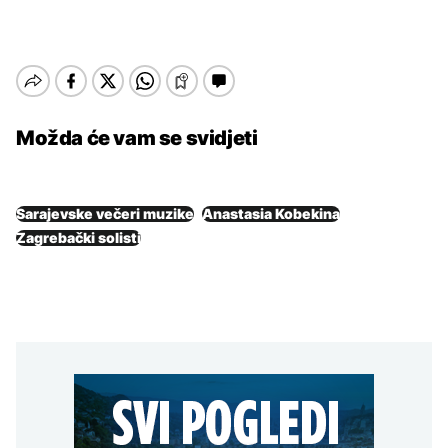
Možda će vam se svidjeti
Sarajevske večeri muzike
Anastasia Kobekina
Zagrebački solisti