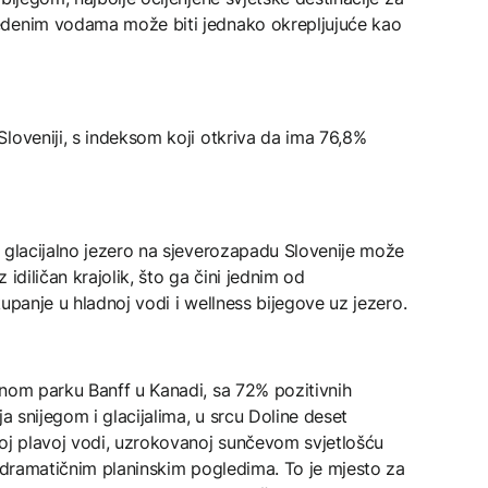
edenim vodama može biti jednako okrepljujuće kao
loveniji, s indeksom koji otkriva da ima 76,8%
 glacijalno jezero na sjeverozapadu Slovenije može
idiličan krajolik, što ga čini jednim od
upanje u hladnoj vodi i wellness bijegove uz jezero.
lnom parku Banff u Kanadi, sa 72% pozitivnih
ja snijegom i glacijalima, u srcu Doline deset
noj plavoj vodi, uzrokovanoj sunčevom svjetlošću
i dramatičnim planinskim pogledima. To je mjesto za