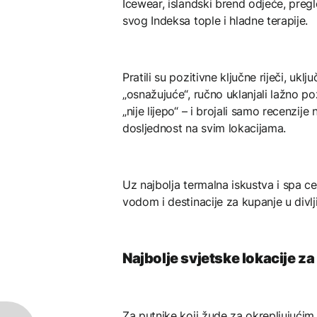
Icewear, islandski brend odjeće, pregl
svog Indeksa tople i hladne terapije.
Pratili su pozitivne ključne riječi, ukl
„osnažujuće“, ručno uklanjali lažno poz
„nije lijepo“ – i brojali samo recenzij
dosljednost na svim lokacijama.
Uz najbolja termalna iskustva i spa c
vodom i destinacije za kupanje u divlji
Najbolje svjetske lokacije za 
Za putnike koji žude za okrepljujućim 