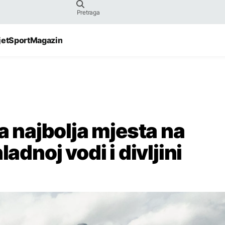
jet
Sport
Magazin
va najbolja mjesta na
adnoj vodi i divljini