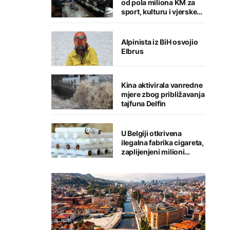
od pola miliona KM za
sport, kulturu i vjerske
institucije
Alpinista iz BiH osvojio
Elbrus
Kina aktivirala vanredne
mjere zbog približavanja
tajfuna Delfin
U Belgiji otkrivena
ilegalna fabrika cigareta,
zaplijenjeni milioni
cigareta i tone duhana