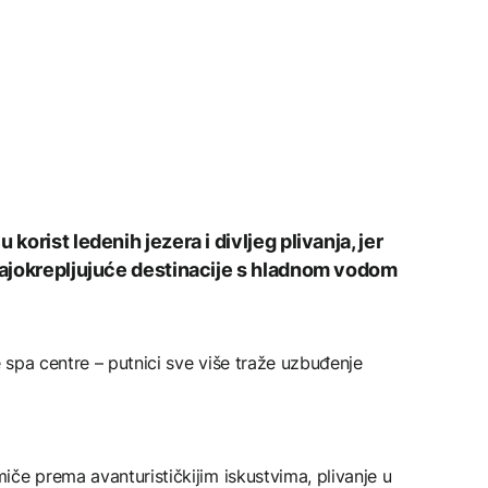
korist ledenih jezera i divljeg plivanja, jer
 najokrepljujuće destinacije s hladnom vodom
e spa centre – putnici sve više traže uzbuđenje
če prema avanturističkijim iskustvima, plivanje u