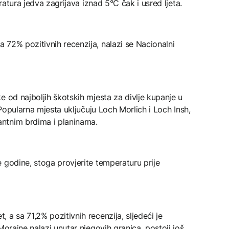
eratura jedva zagrijava iznad 5°C čak i usred ljeta.
72% pozitivnih recenzija, nalazi se Nacionalni
e od najboljih škotskih mjesta za divlje kupanje u
 Popularna mjesta uključuju Loch Morlich i Loch Insh,
ntnim brdima i planinama.
 godine, stoga provjerite temperaturu prije
a sa 71,2% pozitivnih recenzija, sljedeći je
Moraine nalazi unutar njegovih granica, postoji još