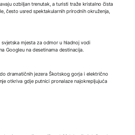
avaju ozbiljan trenutak, a turisti traže kristalno čista
de, često usred spektakularnih prirodnih okruženja,
ja svjetska mjesta za odmor u hladnoj vodi
a na Googleu na desetinama destinacija.
do dramatičnih jezera Škotskog gorja i električno
anje otkriva gdje putnici pronalaze najokrepljujuća