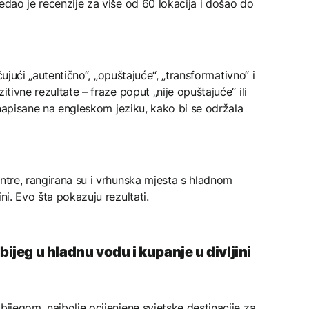
edao je recenzije za više od 60 lokacija i došao do
jučujući „autentično“, „opuštajuće“, „transformativno“ i
itivne rezultate – fraze poput „nije opuštajuće“ ili
e napisane na engleskom jeziku, kako bi se održala
entre, rangirana su i vrhunska mjesta s hladnom
ni. Evo šta pokazuju rezultati.
bijeg u hladnu vodu i kupanje u divljini
bijegom, najbolje ocijenjene svjetske destinacije za