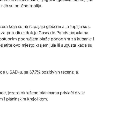
ih su prilično toplija.
zera koja se ne napajaju glečerima, a toplija su u
 za porodice, dok je Cascade Ponds popularna
 dostupnim područjem plaže pogodnim za kupanje i
osjetite ovo mjesto krajem jula ili augusta kada su
e u SAD-u, sa 67,7% pozitivnih recenzija.
ade, jezero okruženo planinama privlači divlje
 i planinskim krajolikom.