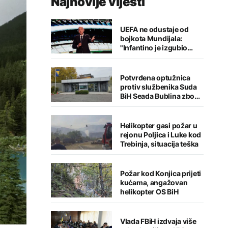
Najnovije vijesti
UEFA ne odustaje od
bojkota Mundijala:
"Infantino je izgubio
kredibilitet"
Potvrđena optužnica
protiv službenika Suda
BiH Seada Bublina zbog
pronevjere
Helikopter gasi požar u
rejonu Poljica i Luke kod
Trebinja, situacija teška
Požar kod Konjica prijeti
kućama, angažovan
helikopter OS BiH
Vlada FBiH izdvaja više