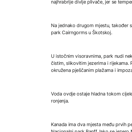
najhrabrije divlje plivače, jer se temp
Na jednako drugom mjestu, također sa 
park Cairngorms u Škotskoj.
U istočnim visoravnima, park nudi nek
čistim, slikovitim jezerima i rijekama.
okružena pješčanim plažama i impoza
Voda ovdje ostaje hladna tokom cijele
ronjenja.
Kanada ima dva mjesta među prvih pet, 
Nacionalni park Banff. Iako se jezero 