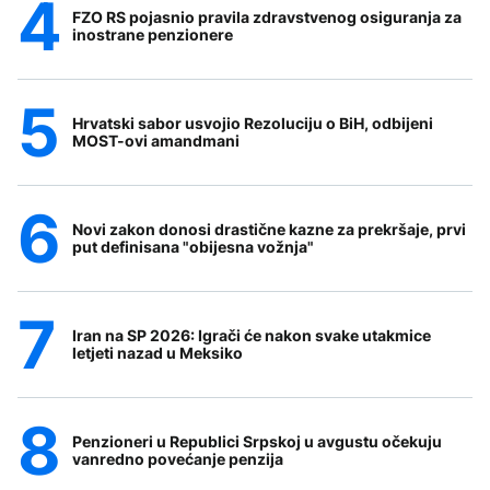
FZO RS pojasnio pravila zdravstvenog osiguranja za
inostrane penzionere
Hrvatski sabor usvojio Rezoluciju o BiH, odbijeni
MOST-ovi amandmani
Novi zakon donosi drastične kazne za prekršaje, prvi
put definisana "obijesna vožnja"
Iran na SP 2026: Igrači će nakon svake utakmice
letjeti nazad u Meksiko
Penzioneri u Republici Srpskoj u avgustu očekuju
vanredno povećanje penzija