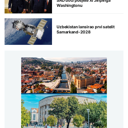
SAD uoči posjete Xi Jinpinga
Washingtonu
Uzbekistan lansirao prvi satelit
Samarkand-2028