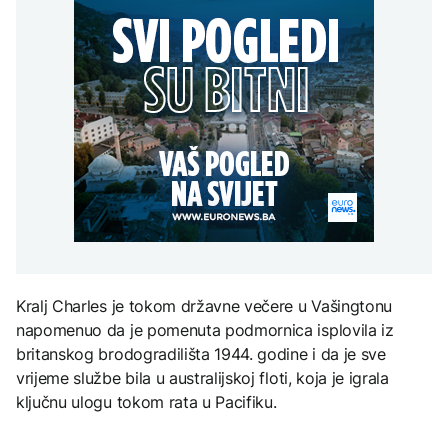
uputstva za skreniranje
Hirošima obilježava
zatvorena obilaznica
AKTUELNO
spektakl “Brechtovi
godišnjicu atomskog
duhovi”
bombardovanja: Poziv
Plan da se u Crnoj Gori
na ukidanje nuklearnog
AKTUELNO
prave centri za prihvat
oružja
migranata? Spajić:
TEHNOLOGIJA
Požar se širi Bijeljinom,
Nismo vodili pregovore
zatvorena obilaznica
Dio rakete SpaceX
FOKUS
velikom brzinom pada
na Mjesec
Žedni za novcem: Koje bi
nove poreze EU mogla
uvesti od 2028. godine?
TEHNOLOGIJA
Britanska kraljevska
kovnica iz elektronskog
Kralj Charles je tokom državne večere u Vašingtonu
otpada izdvaja zlato
napomenuo da je pomenuta podmornica isplovila iz
britanskog brodogradilišta 1944. godine i da je sve
vrijeme službe bila u australijskoj floti, koja je igrala
ključnu ulogu tokom rata u Pacifiku.