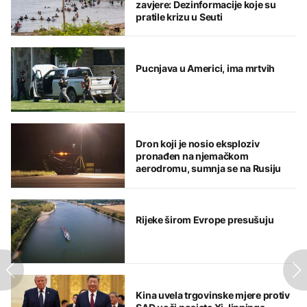
zavjere: Dezinformacije koje su
pratile krizu u Seuti
Pucnjava u Americi, ima mrtvih
Dron koji je nosio eksploziv
pronađen na njemačkom
aerodromu, sumnja se na Rusiju
Rijeke širom Evrope presušuju
Kina uvela trgovinske mjere protiv