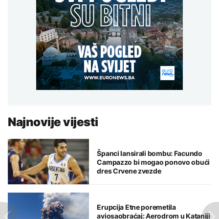
Najnovije vijesti
Španci lansirali bombu: Facundo
Campazzo bi mogao ponovo obući
dres Crvene zvezde
Erupcija Etne poremetila
aviosaobraćaj: Aerodrom u Kataniji