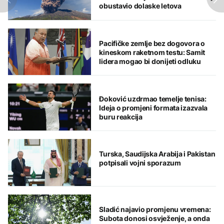
obustavio dolaske letova
Pacifičke zemlje bez dogovora o
kineskom raketnom testu: Samit
lidera mogao bi donijeti odluku
Đoković uzdrmao temelje tenisa:
Ideja o promjeni formata izazvala
buru reakcija
Turska, Saudijska Arabija i Pakistan
potpisali vojni sporazum
Sladić najavio promjenu vremena:
Subota donosi osvježenje, a onda