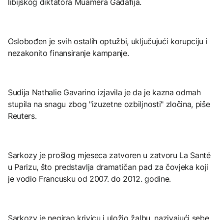
libijskog diktatora Muamera Gadafija.
Oslobođen je svih ostalih optužbi, uključujući korupciju i
nezakonito finansiranje kampanje.
Sudija Nathalie Gavarino izjavila je da je kazna odmah
stupila na snagu zbog "izuzetne ozbiljnosti" zločina, piše
Reuters.
Sarkozy je prošlog mjeseca zatvoren u zatvoru La Santé
u Parizu, što predstavlja dramatičan pad za čovjeka koji
je vodio Francusku od 2007. do 2012. godine.
Sarkozy je negirao krivicu i uložio žalbu, nazivajući sebe