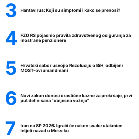
Hantavirus: Koji su simptomi i kako se prenosi?
FZO RS pojasnio pravila zdravstvenog osiguranja za
inostrane penzionere
Hrvatski sabor usvojio Rezoluciju o BiH, odbijeni
MOST-ovi amandmani
Novi zakon donosi drastične kazne za prekršaje, prvi
put definisana "obijesna vožnja"
Iran na SP 2026: Igrači će nakon svake utakmice
letjeti nazad u Meksiko