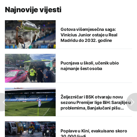
Najnovije vijesti
Gotova višemjesečna saga:
Vinicius Junior ostaje u Real
Madridu do 2032. godine
Pucnjava u školi, učenik ubio
najmanje šest osoba
Željezničar i BSK otvaraju novu
sezonu Premijer lige BiH: Sarajlije u
problemima, Banjalučani pišu
istoriju
Poplave u Kini, evakuisano skoro
30.000 ljudi