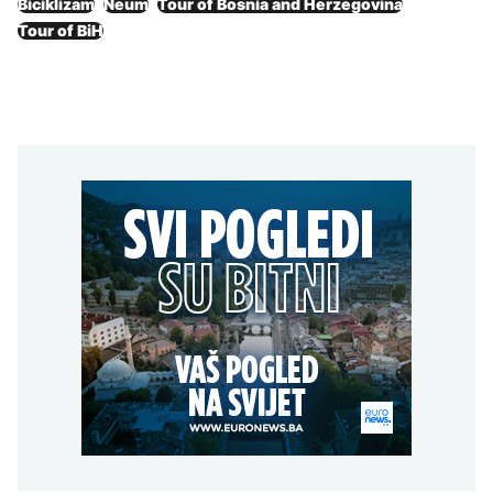
Biciklizam
Neum
Tour of Bosnia and Herzegovina
Tour of BiH