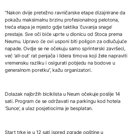
“Nakon dvije pretežno ravničarske etape dizajnirane da
pokažu maksimalnu brzinu profesionalnog pelotona,
treća etapa je mjesto gdje taktika ‘čuvanja snage’
prestaje. Sve oči biće uprte u dionicu od Stoca prema
Neumu. Upravo će ovi usponi biti poligon za odlučujuće
napade. Ovdje se ne očekuju samo sprinterski završeci,
već ‘all-out’ rat penjača i lidera timova koji žele napraviti
vremensku razliku i osigurati pobjedu na bodove u
generalnom poretku”, kažu organizatori.
Dolazak najbržih biciklista u Neum očekuje poslije 14
sati. Program će se održavati na parkingu kod hotela
‘Sunce’, a ulaz posjetiocima je besplatan.
Start trke je u 12 sati ispred zgrade opštine u