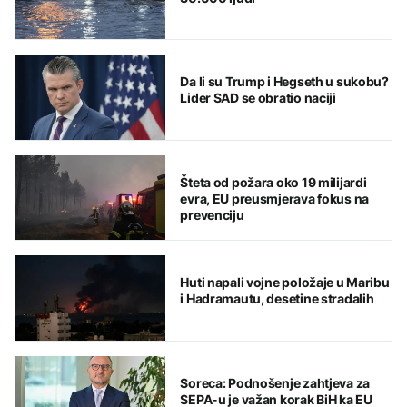
Da li su Trump i Hegseth u sukobu?
Lider SAD se obratio naciji
Šteta od požara oko 19 milijardi
evra, EU preusmjerava fokus na
prevenciju
Huti napali vojne položaje u Maribu
i Hadramautu, desetine stradalih
Soreca: Podnošenje zahtjeva za
SEPA-u je važan korak BiH ka EU