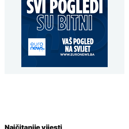
Najčitanije vijesti