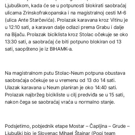
Ljubuškom, kada će se u potpunosti blokirati saobraćaj
ulicama Zrinskofrakopanska i na magistralnoj cesti M-6
(ulica Ante Starčevića). Prolazak karavana kroz Vitinu je
u 12:10 sati, a karavan dalje odlazi prema Grabu i dalje
na Bijaču. Prolazak biciklista kroz Stolac očekuje se oko
13:30 sati, a saobraćaj će biti potpuno blokiran od 13
sati, saopšteno je iz BIHAMK-a.
Na magistralnom putu Stolac-Neum potpuna obustava
saobraćaja očekuje se u vremenu od 13 do 14 sati.
Ulazak karavana u Neum planiran je oko 14:40 sati.
Prolazak najbržeg bicikliste u cilj predviđa se u 15 sati,
nakon čega se saobraćaj vraća u normalno stanje.
Podsjetimo, pobjednik etape Mostar – Čapljina – Grude –
Ljubuški bio je Slovenac Mihael Štajnar (Pogi team