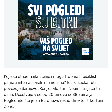
Erupcija Etne poremetila
vremena: Subota donosi
POLITIKA
djece moraju platiti 942
aviosaobraćaj:
osvježenje, a onda
miliona dolara
Aerodrom u Kataniji
ponovo velike vrućine
Macut najavio dodatne
obustavio dolaske letova
AKTUELNO
mjere za ublažavanje
posljedica toplotnog
Sladić najavio promjenu
talasa
KULTURA
vremena: Subota donosi
AKTUELNO
osvježenje, a onda
Rat i pijesak prijete
ponovo velike vrućine
drevnim piramidama
Pacifičke zemlje bez
Meroe u Sudanu
dogovora o kineskom
raketnom testu: Samit
lidera mogao bi donijeti
odluku
ZANIMLJIVOSTI
Rihanna radi na novom
Koje su etape najkritičnije i mogu li domaći biciklisti
albumu
parirati internacionalnim imenima? Biciklistička ruta
povezuje Sarajevo, Konjic, Mostar i Neum i trajaće tri
dana. Učestvuje više od 20 timova iz 38 zemalja.
Pogledajte šta je za Euronews rekao direktor trke Toni
Zorić.