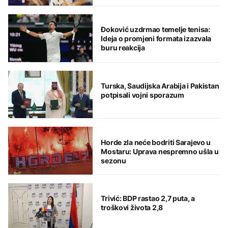
Đoković uzdrmao temelje tenisa:
Ideja o promjeni formata izazvala
buru reakcija
Turska, Saudijska Arabija i Pakistan
potpisali vojni sporazum
Horde zla neće bodriti Sarajevo u
Mostaru: Uprava nespremno ušla u
sezonu
Trivić: BDP rastao 2,7 puta, a
troškovi života 2,8