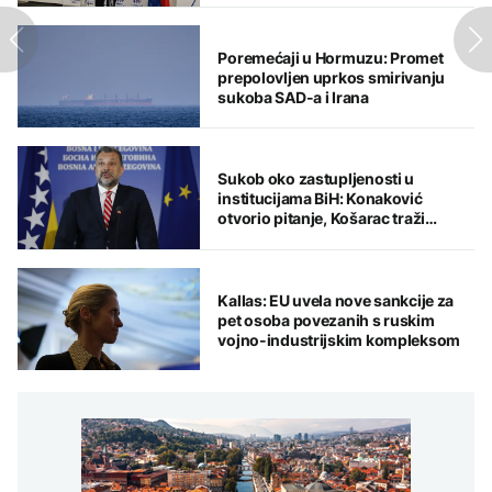
Poremećaji u Hormuzu: Promet
prepolovljen uprkos smirivanju
sukoba SAD-a i Irana
Sukob oko zastupljenosti u
institucijama BiH: Konaković
otvorio pitanje, Košarac traži
odgovore
Kallas: EU uvela nove sankcije za
pet osoba povezanih s ruskim
vojno-industrijskim kompleksom