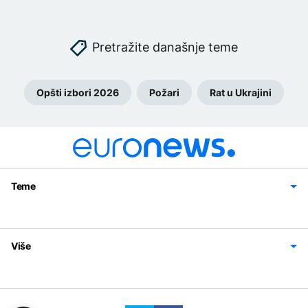
Pretražite današnje teme
Opšti izbori 2026
Požari
Rat u Ukrajini
Teme
Bosna i Hercegovina
Region
Svijet
Sport
Magazin
Više
Impressum
Kontakt
Politika privatnosti
Uslovi korišćenja