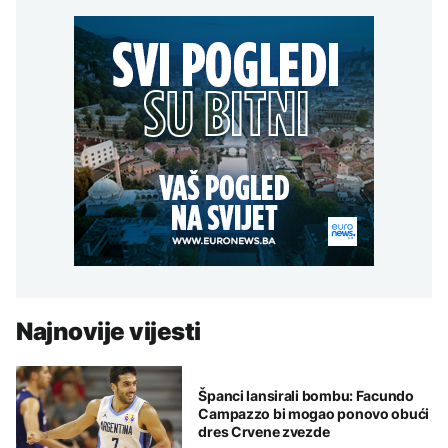
Najnovije vijesti
Španci lansirali bombu: Facundo
Campazzo bi mogao ponovo obući
dres Crvene zvezde