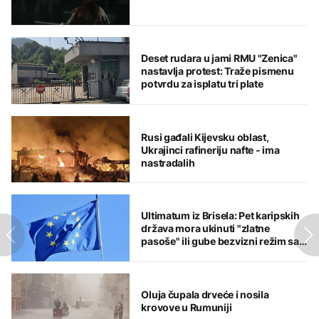
Deset rudara u jami RMU "Zenica"
nastavlja protest: Traže pismenu
potvrdu za isplatu tri plate
Rusi gađali Kijevsku oblast,
Ukrajinci rafineriju nafte - ima
nastradalih
Ultimatum iz Brisela: Pet karipskih
država mora ukinuti "zlatne
pasoše" ili gube bezvizni režim sa
EU
Oluja čupala drveće i nosila
krovove u Rumuniji