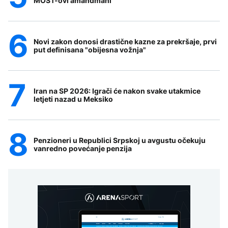
MOST-ovi amandmani
Novi zakon donosi drastične kazne za prekršaje, prvi
put definisana "obijesna vožnja"
Iran na SP 2026: Igrači će nakon svake utakmice
letjeti nazad u Meksiko
Penzioneri u Republici Srpskoj u avgustu očekuju
vanredno povećanje penzija