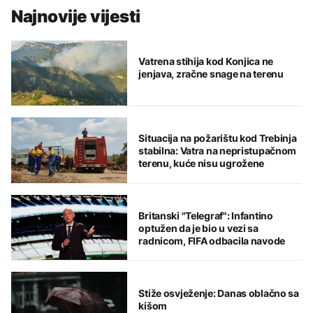
Najnovije vijesti
Vatrena stihija kod Konjica ne
jenjava, zračne snage na terenu
Situacija na požarištu kod Trebinja
stabilna: Vatra na nepristupačnom
terenu, kuće nisu ugrožene
Britanski "Telegraf": Infantino
optužen da je bio u vezi sa
radnicom, FIFA odbacila navode
Stiže osvježenje: Danas oblačno sa
kišom