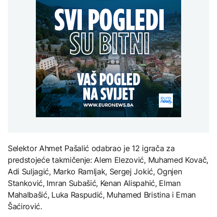
Tijelo indijskog penjača
prelaza
Sarajevo Film Festival
se nakon tri decenije
Zelenski stigao u Srbiju
vraća kući sa Everesta
DRUŠTVO
Gužve na više graničnih
ZANIMLJIVOSTI
prelaza
AKTUELNO
Pripremite se za nebeski
spektakl: Kiša meteora
Predsjednik Kolumbije
Perseidi stiže sredinom
objavio rat kartelima,
augusta
Trump mu šalje milijardu
dolara
TEHNOLOGIJA
Istorijska presuda protiv
Selektor Ahmet Pašalić odabrao je 12 igrača za
Mete, zbog ugrožavanja
djece moraju platiti 942
predstojeće takmičenje: Alem Elezović, Muhamed Kovač,
miliona dolara
Adi Suljagić, Marko Ramljak, Sergej Jokić, Ognjen
Stanković, Imran Subašić, Kenan Alispahić, Elman
Mahalbašić, Luka Raspudić, Muhamed Bristina i Eman
Šaćirović.