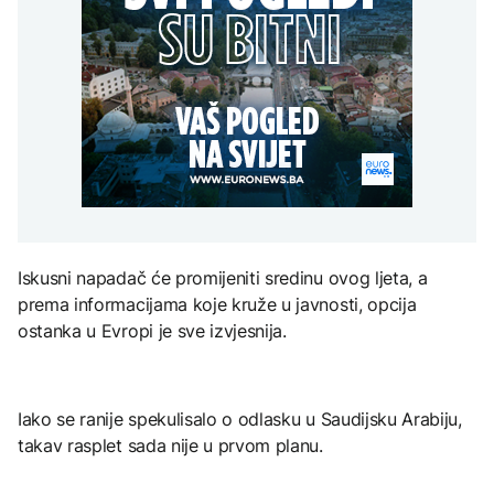
Rusija: Masovan napad
se približila kućama u
AKTUELNO
spektakl “Brechtovi
dronovima na Jaroslavlj,
selima Poljice Petrovo i
duhovi”
meta navodno bila
Marići
Plan da se u Crnoj Gori
rafinerija
AKTUELNO
prave centri za prihvat
migranata? Spajić:
TEHNOLOGIJA
Kritično u Trebinju: Vatra
Nismo vodili pregovore
se približila kućama u
Dio rakete SpaceX
AKTUELNO
selima Poljice Petrovo i
velikom brzinom pada
Marići
na Mjesec
Vance: Iranci su izuzetno
teški ljudi, pregovori će
potrajati
TEHNOLOGIJA
Iskusni napadač će promijeniti sredinu ovog ljeta, a
Britanska kraljevska
prema informacijama koje kruže u javnosti, opcija
kovnica iz elektronskog
ostanka u Evropi je sve izvjesnija.
otpada izdvaja zlato
Iako se ranije spekulisalo o odlasku u Saudijsku Arabiju,
takav rasplet sada nije u prvom planu.