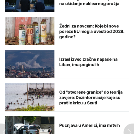
na ukidanje nuklearnog oružja
Žedni za novcem: Koje bi nove
poreze EU mogla uvesti od 2028.
godine?
Izrael izveo zračne napade na
Liban, ima poginulih
Od "otvorene granice" do teorija
zavjere: Dezinformacije koje su
pratile krizu u Seuti
Pucnjava u Americi, ima mrtvih