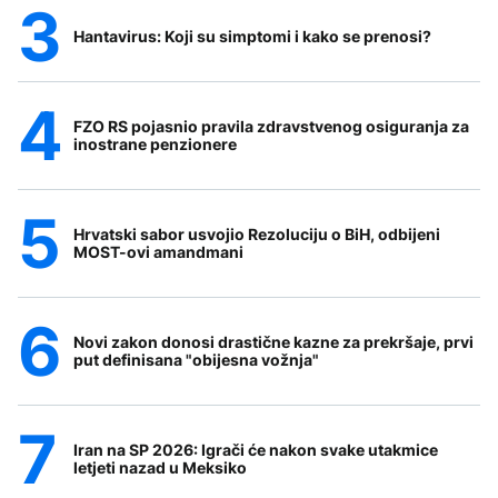
Hantavirus: Koji su simptomi i kako se prenosi?
FZO RS pojasnio pravila zdravstvenog osiguranja za
inostrane penzionere
Hrvatski sabor usvojio Rezoluciju o BiH, odbijeni
MOST-ovi amandmani
Novi zakon donosi drastične kazne za prekršaje, prvi
put definisana "obijesna vožnja"
Iran na SP 2026: Igrači će nakon svake utakmice
letjeti nazad u Meksiko