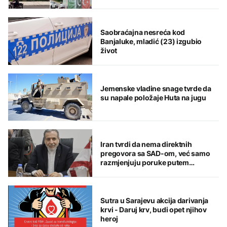
zajedničkoj odbrani
Saobraćajna nesreća kod
Banjaluke, mladić (23) izgubio
život
Jemenske vladine snage tvrde da
su napale položaje Huta na jugu
Iran tvrdi da nema direktnih
pregovora sa SAD-om, već samo
razmjenjuju poruke putem
posrednika
Sutra u Sarajevu akcija darivanja
krvi - Daruj krv, budi opet njihov
heroj