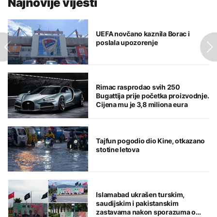
Najnovije vijesti
UEFA novčano kaznila Borac i
poslala upozorenje
Rimac rasprodao svih 250
Bugattija prije početka proizvodnje.
Cijena mu je 3,8 miliona eura
Tajfun pogodio dio Kine, otkazano
stotine letova
Islamabad ukrašen turskim,
saudijskim i pakistanskim
zastavama nakon sporazuma o