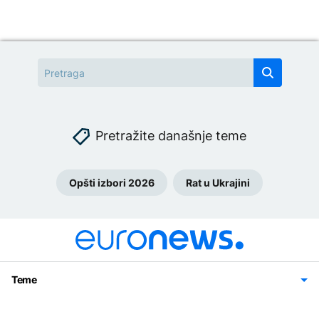
Pretražite današnje teme
Opšti izbori 2026
Rat u Ukrajini
Teme
Bosna i Hercegovina
Region