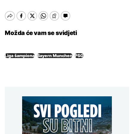
Možda će vam se svidjeti
Liga šampiona
Bayern Munchen
PSG