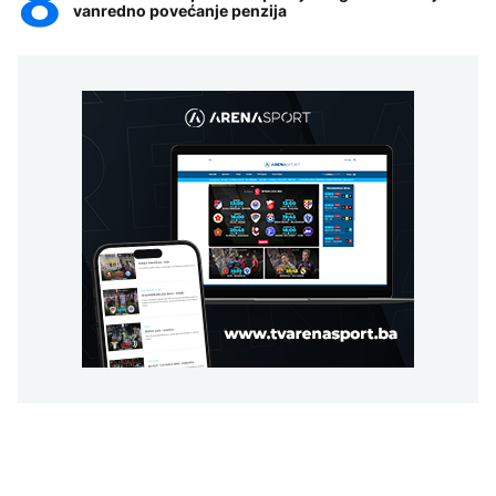
vanredno povećanje penzija