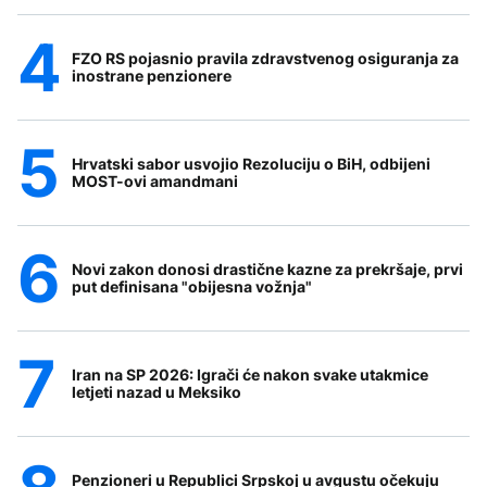
FZO RS pojasnio pravila zdravstvenog osiguranja za
inostrane penzionere
Hrvatski sabor usvojio Rezoluciju o BiH, odbijeni
MOST-ovi amandmani
Novi zakon donosi drastične kazne za prekršaje, prvi
put definisana "obijesna vožnja"
Iran na SP 2026: Igrači će nakon svake utakmice
letjeti nazad u Meksiko
Penzioneri u Republici Srpskoj u avgustu očekuju