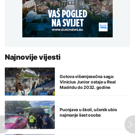
Najnovije vijesti
Gotova višemjesečna saga:
Vinicius Junior ostaje u Real
Madridu do 2032. godine
Pucnjava u školi, učenik ubio
najmanje šest osoba