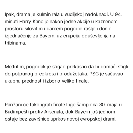
Ipak, drama je kulminirala u sudijskoj nadoknadi. U 94.
minuti Harry Kane je nakon jedne akcije u kaznenom
prostoru silovitim udarcem pogodio rašlje i donio
izjednačenje za Bayern, uz erupciju oduševljenja na
tribinama.
Međutim, pogodak je stigao prekasno da bi domaći stigli
do potpunog preokreta i produžetaka. PSG je sačuvao
ukupnu prednost i izborio veliko finale.
Parižani će tako igrati finale Lige šampiona 30. maja u
Budimpešti protiv Arsenala, dok Bayern još jednom
ostaje bez završnice uprkos novoj evropskoj drami.