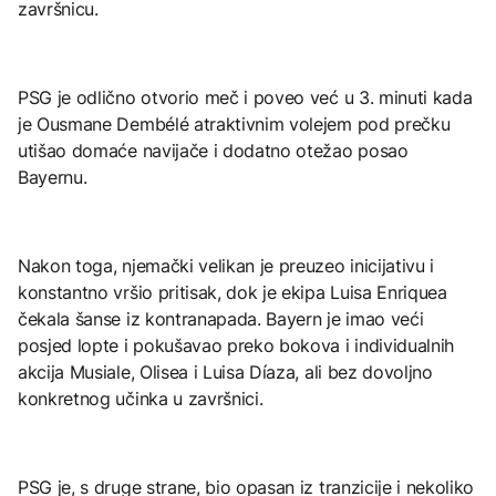
završnicu.
PSG je odlično otvorio meč i poveo već u 3. minuti kada
je Ousmane Dembélé atraktivnim volejem pod prečku
utišao domaće navijače i dodatno otežao posao
Bayernu.
Nakon toga, njemački velikan je preuzeo inicijativu i
konstantno vršio pritisak, dok je ekipa Luisa Enriquea
čekala šanse iz kontranapada. Bayern je imao veći
posjed lopte i pokušavao preko bokova i individualnih
akcija Musiale, Olisea i Luisa Díaza, ali bez dovoljno
konkretnog učinka u završnici.
PSG je, s druge strane, bio opasan iz tranzicije i nekoliko