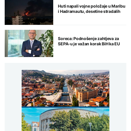
Huti napali vojne položaje u Maribu
i Hadramautu, desetine stradalih
Soreca: Podnošenje zahtjeva za
SEPA-u je važan korak BiH ka EU