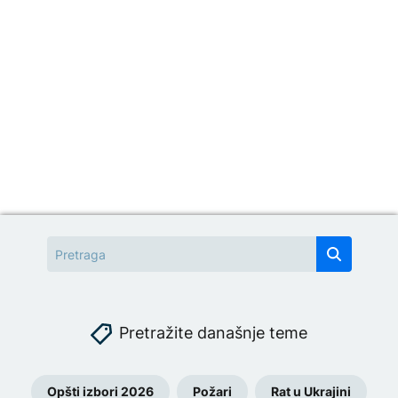
Pretražite današnje teme
Opšti izbori 2026
Požari
Rat u Ukrajini