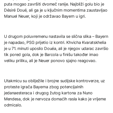
puta mogao završiti dvomeč ranije. Najbliži golu bio je
Désiré Doué, ali ga je u ključnim momentima zaustavljao
Manuel Neuer, koji je održavao Bayern u igri.
U drugom poluvremenu nastavila se slična slika – Bayern
je napadao, PSG prijetio iz kontri. Khvicha Kvaratskhelia
je u 71. minuti uposlio Douéa, ali je njegov udarac završio
tik pored gola, dok je Barcola u finišu također imao
veliku priliku, ali je Neuer ponovo sjajno reagovao.
Utakmicu su obilježile i brojne sudijske kontroverze, uz
proteste igrača Bayerna zbog potencijalnih
jedanaesteraca i drugog žutog kartona za Nuno
Mendesa, dok je nervoza domaćih rasla kako je vrijeme
odmicalo.