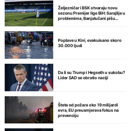
Željezničar i BSK otvaraju novu
sezonu Premijer lige BiH: Sarajlije u
problemima, Banjalučani pišu
istoriju
Poplave u Kini, evakuisano skoro
30.000 ljudi
Da li su Trump i Hegseth u sukobu?
Lider SAD se obratio naciji
Šteta od požara oko 19 milijardi
evra, EU preusmjerava fokus na
prevenciju