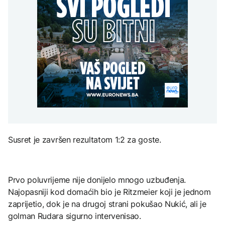
Poremećaji u Hormuzu:
aktivan, gust dim
POLITIKA
djece moraju platiti 942
Promet prepolovljen
otežava gašenje iz zraka
miliona dolara
uprkos smirivanju
Macut najavio dodatne
sukoba SAD-a i Irana
AKTUELNO
mjere za ublažavanje
posljedica toplotnog
Požar kod Konjica i dalje
talasa
KULTURA
aktivan, gust dim
EVROPA
otežava gašenje iz zraka
Rat i pijesak prijete
drevnim piramidama
Kallas: EU uvela nove
Meroe u Sudanu
sankcije za pet osoba
povezanih s ruskim
vojno-industrijskim
kompleksom
ZANIMLJIVOSTI
Susret je završen rezultatom 1:2 za goste.
Rihanna radi na novom
albumu
Prvo poluvrijeme nije donijelo mnogo uzbuđenja.
Najopasniji kod domaćih bio je Ritzmeier koji je jednom
zaprijetio, dok je na drugoj strani pokušao Nukić, ali je
golman Rudara sigurno intervenisao.