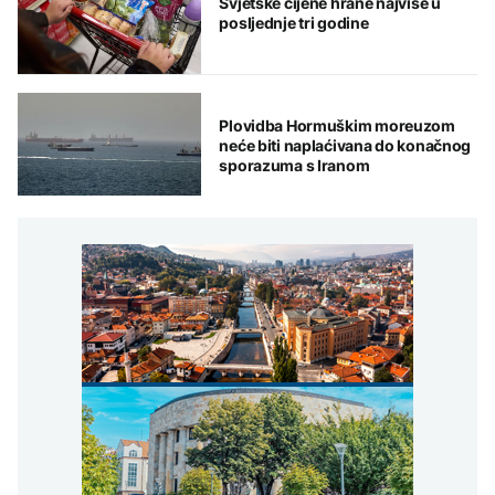
Svjetske cijene hrane najviše u
posljednje tri godine
Plovidba Hormuškim moreuzom
neće biti naplaćivana do konačnog
sporazuma s Iranom