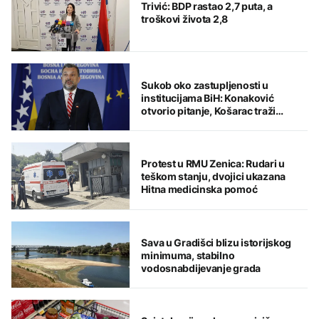
Trivić: BDP rastao 2,7 puta, a
troškovi života 2,8
Sukob oko zastupljenosti u
institucijama BiH: Konaković
otvorio pitanje, Košarac traži
odgovore
Protest u RMU Zenica: Rudari u
teškom stanju, dvojici ukazana
Hitna medicinska pomoć
Sava u Gradišci blizu istorijskog
minimuma, stabilno
vodosnabdijevanje grada