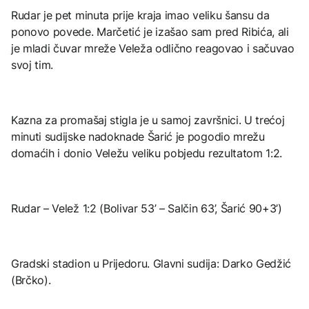
Rudar je pet minuta prije kraja imao veliku šansu da
ponovo povede. Marčetić je izašao sam pred Ribića, ali
je mladi čuvar mreže Veleža odlično reagovao i sačuvao
svoj tim.
Kazna za promašaj stigla je u samoj završnici. U trećoj
minuti sudijske nadoknade Šarić je pogodio mrežu
domaćih i donio Veležu veliku pobjedu rezultatom 1:2.
Rudar – Velež 1:2 (Bolivar 53’ – Salčin 63’, Šarić 90+3’)
Gradski stadion u Prijedoru. Glavni sudija: Darko Gedžić
(Brčko).