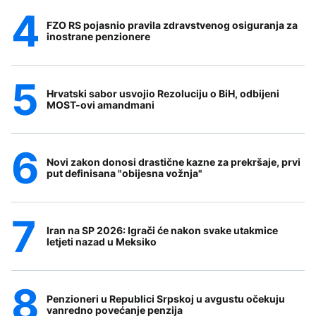
FZO RS pojasnio pravila zdravstvenog osiguranja za
inostrane penzionere
Hrvatski sabor usvojio Rezoluciju o BiH, odbijeni
MOST-ovi amandmani
Novi zakon donosi drastične kazne za prekršaje, prvi
put definisana "obijesna vožnja"
Iran na SP 2026: Igrači će nakon svake utakmice
letjeti nazad u Meksiko
Penzioneri u Republici Srpskoj u avgustu očekuju
vanredno povećanje penzija