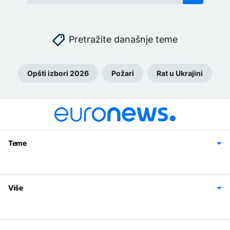
Pretražite današnje teme
Opšti izbori 2026
Požari
Rat u Ukrajini
Teme
Bosna i Hercegovina
Region
Svijet
Sport
Magazin
Više
Impressum
Kontakt
Politika privatnosti
Uslovi korišćenja