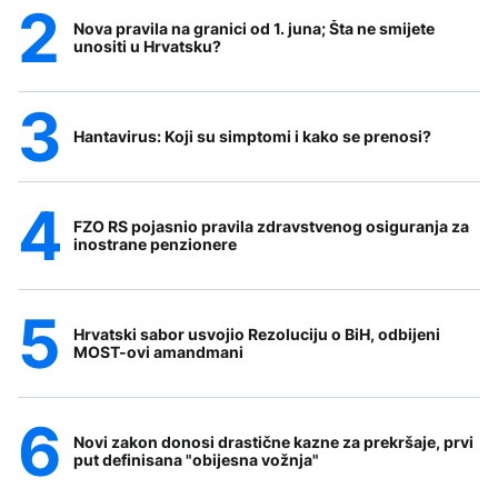
Nova pravila na granici od 1. juna; Šta ne smijete
unositi u Hrvatsku?
Hantavirus: Koji su simptomi i kako se prenosi?
FZO RS pojasnio pravila zdravstvenog osiguranja za
inostrane penzionere
Hrvatski sabor usvojio Rezoluciju o BiH, odbijeni
MOST-ovi amandmani
Novi zakon donosi drastične kazne za prekršaje, prvi
put definisana "obijesna vožnja"