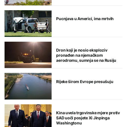
Pucnjava u Americi, ima mrtvih
Dron koji je nosio eksploziv
pronađen na njemačkom
aerodromu, sumnja se na Rusiju
Rijeke širom Evrope presušuju
Kina uvela trgovinske mjere protiv
SAD uoči posjete Xi Jinpinga
Washingtonu