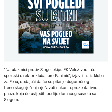
uputstva za skreniranje
Žedni za novcem: Koje bi
zatvorena obilaznica
AKTUELNO
na Mjesec
nove poreze EU mogla
uvesti od 2028. godine?
Plan da se u Crnoj Gori
AKTUELNO
prave centri za prihvat
migranata? Spajić:
Požar se širi Bijeljinom,
Nismo vodili pregovore
TEHNOLOGIJA
zatvorena obilaznica
AKTUELNO
Britanska kraljevska
kovnica iz elektronskog
Izrael izveo zračne
otpada izdvaja zlato
napade na Liban, ima
poginulih
ZDRAVLJE
“Na utakmici protiv Sloge, ekipu FK Velež vodit će
Ruska vakcina protiv
sportski direktor kluba Ibro Rahimić”, izjavili su iz kluba
melanoma: Prvi pacijent
uskoro završava terapiju
za Fenu, dodajući da će se pitanje dugoročnog
trenerskog rješenja rješavati nakon reprezentativne
pauze koja će uslijediti poslije domaćeg susreta sa
Slogom.