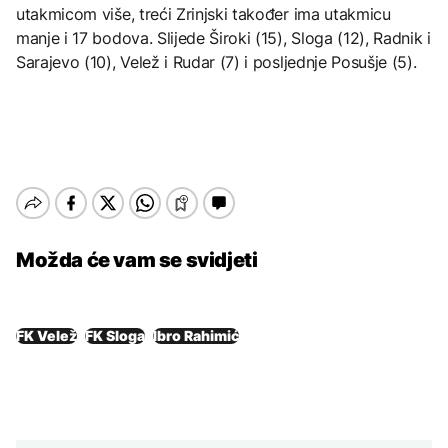
utakmicom više, treći Zrinjski također ima utakmicu
manje i 17 bodova. Slijede Široki (15), Sloga (12), Radnik i
Sarajevo (10), Velež i Rudar (7) i posljednje Posušje (5).
Možda će vam se svidjeti
FK Velež
FK Sloga
Ibro Rahimić