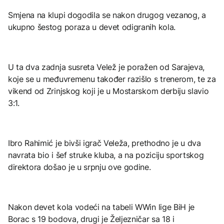
Smjena na klupi dogodila se nakon drugog vezanog, a
ukupno šestog poraza u devet odigranih kola.
U ta dva zadnja susreta Velež je poražen od Sarajeva,
koje se u međuvremenu također razišlo s trenerom, te za
vikend od Zrinjskog koji je u Mostarskom derbiju slavio
3:1.
Ibro Rahimić je bivši igrač Veleža, prethodno je u dva
navrata bio i šef struke kluba, a na poziciju sportskog
direktora došao je u srpnju ove godine.
Nakon devet kola vodeći na tabeli WWin lige BiH je
Borac s 19 bodova, drugi je Željezničar sa 18 i