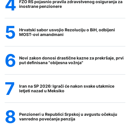
FZO RS pojasnio pravila zdravstvenog osiguranja za
inostrane penzionere
Hrvatski sabor usvojio Rezoluciju o BiH, odbijeni
MOST-ovi amandmani
Novi zakon donosi drastične kazne za prekršaje, prvi
put definisana "obijesna vožnja"
Iran na SP 2026: Igrači će nakon svake utakmice
letjeti nazad u Meksiko
Penzioneri u Republici Srpskoj u avgustu očekuju
vanredno povećanje penzija