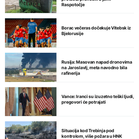
Raspotočje
Borac večeras dočekuje Vitebsk iz
Bjelorusije
Rusija: Masovan napad dronovima
na Jaroslavlj, meta navodno bila
rafinerija
Vance: Iranci su izuzetno teški ljudi,
pregovori će potrajati
Situacija kod Trebinja pod
kontrolom, više požara u HNK