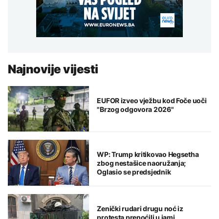
Najnovije vijesti
EUFOR izveo vježbu kod Foče uoči
"Brzog odgovora 2026"
WP: Trump kritikovao Hegsetha
zbog nestašice naoružanja;
Oglasio se predsjednik
Zenički rudari drugu noć iz
protesta prenoćili u jami