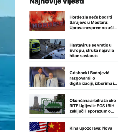
Najnovije vijesti
Horde zla neće bodriti
Sarajevo u Mostaru:
Uprava nespremno ušla
u sezonu
Hantavirus se vratio u
Evropu, struka najavila
hitan sastanak
Crishock i Badnjević
razgovarali o
digitalizaciji, izborima i
jačanju institucija BiH
Okončana arbitraža oko
RiTE Ugljevik: EGS i BiH
zaključili sporazum o
nagodbi
Kina upozorava: Nova