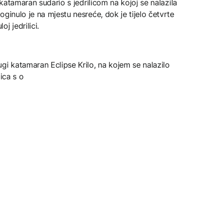
 katamaran sudario s jedrilicom na kojoj se nalazila
ginulo je na mjestu nesreće, dok je tijelo četvrte
j jedrilici.
gi katamaran Eclipse Krilo, na kojem se nalazilo
ica s o