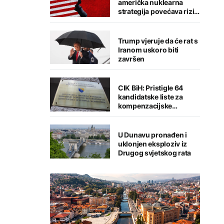
američka nuklearna
strategija povećava rizik
od globalnog sukoba
Trump vjeruje da će rat s
Iranom uskoro biti
završen
CIK BiH: Pristigle 64
kandidatske liste za
kompenzacijske
mandate
U Dunavu pronađen i
uklonjen eksploziv iz
Drugog svjetskog rata