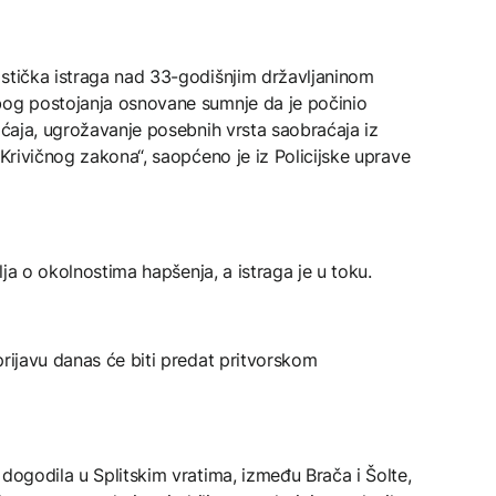
istička istraga nad 33-godišnjim državljaninom
bog postojanja osnovane sumnje da je počinio
raćaja, ugrožavanje posebnih vrsta saobraćaja iz
 Krivičnog zakona“, saopćeno je iz Policijske uprave
alja o okolnostima hapšenja, a istraga je u toku.
prijavu danas će biti predat pritvorskom
 dogodila u Splitskim vratima, između Brača i Šolte,