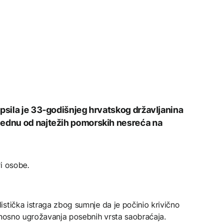
apsila je 33-godišnjeg hrvatskog državljanina
jednu od najtežih pomorskih nesreća na
i osobe.
stička istraga zbog sumnje da je počinio krivično
odnosno ugrožavanja posebnih vrsta saobraćaja.