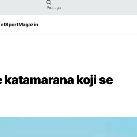
jet
Sport
Magazin
 katamarana koji se