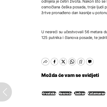
odnijela je četiri života. Nakon što se
osmočlana češka posada, troje ljudi po
žrtve pronađeno dan kasnije u potonulo
U nesreći su učestvovali 56 metara du
125 putnika i članova posade, te jedril
Možda će vam se svidjeti
Hrvatska
Nesreća
Jadran
Katamaran