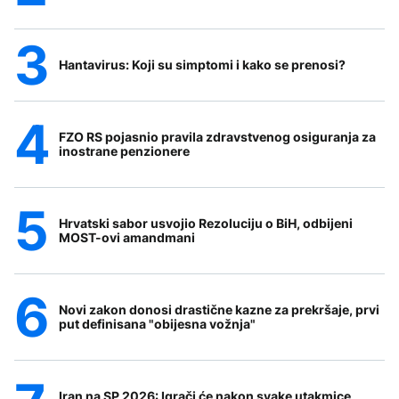
Hantavirus: Koji su simptomi i kako se prenosi?
FZO RS pojasnio pravila zdravstvenog osiguranja za
inostrane penzionere
Hrvatski sabor usvojio Rezoluciju o BiH, odbijeni
MOST-ovi amandmani
Novi zakon donosi drastične kazne za prekršaje, prvi
put definisana "obijesna vožnja"
Iran na SP 2026: Igrači će nakon svake utakmice