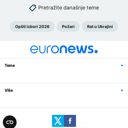
Pretražite današnje teme
Opšti izbori 2026
Požari
Rat u Ukrajini
Teme
Bosna i Hercegovina
Region
Svijet
Sport
Magazin
Više
Impressum
Kontakt
Politika privatnosti
Uslovi korišćenja