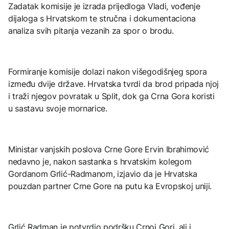
Zadatak komisije je izrada prijedloga Vladi, vođenje
dijaloga s Hrvatskom te stručna i dokumentaciona
analiza svih pitanja vezanih za spor o brodu.
Formiranje komisije dolazi nakon višegodišnjeg spora
između dvije države. Hrvatska tvrdi da brod pripada njoj
i traži njegov povratak u Split, dok ga Crna Gora koristi
u sastavu svoje mornarice.
Ministar vanjskih poslova Crne Gore Ervin Ibrahimović
nedavno je, nakon sastanka s hrvatskim kolegom
Gordanom Grlić-Radmanom, izjavio da je Hrvatska
pouzdan partner Crne Gore na putu ka Evropskoj uniji.
Grlić Radman je potvrdio podršku Crnoj Gori, ali i