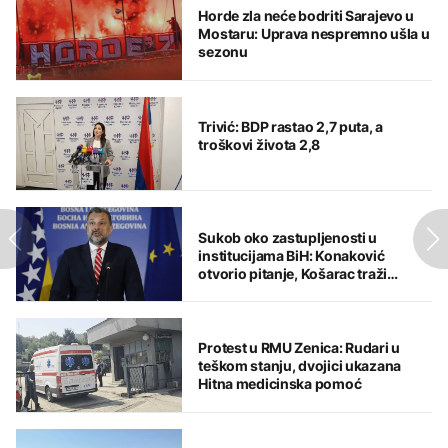
Horde zla neće bodriti Sarajevo u
Mostaru: Uprava nespremno ušla u
sezonu
Trivić: BDP rastao 2,7 puta, a
troškovi života 2,8
Sukob oko zastupljenosti u
institucijama BiH: Konaković
otvorio pitanje, Košarac traži
odgovore
Protest u RMU Zenica: Rudari u
teškom stanju, dvojici ukazana
Hitna medicinska pomoć