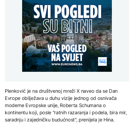
Trump: Iran će biti 'vrlo
Grada sankcionisan
AKTUELNO
na Mjesec
teško pogođen' ako ne
zbog isticanja zastave sa
otvori Hormuški moreuz
ljiljanima
Spajić odbacio
'veoma brzo'
CRNA HRONIKA
mogućnost EU za
gradnju migrantskih
Muškarac iz Novog
centara u Crnoj Gori
TEHNOLOGIJA
Grada sankcionisan
AKTUELNO
zbog isticanja zastave sa
Britanska kraljevska
ljiljanima
kovnica iz elektronskog
Stotine ljudi na granici
otpada izdvaja zlato
Maroka i Seute tragaju za
nestalim članovima
porodica
ZDRAVLJE
Ruska vakcina protiv
Plenković je na društvenoj mreži X naveo da se Dan
melanoma: Prvi pacijent
uskoro završava terapiju
Evrope obilježava u duhu vizije jednog od osnivača
moderne Evropske unije, Roberta Schumana o
kontinentu koji, posle "ratnih razaranja i podela, bira mir,
saradnju i zajedničku budućnost", prenijela je Hina.