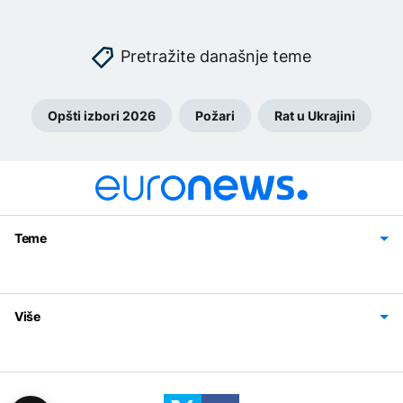
Pretražite današnje teme
Opšti izbori 2026
Požari
Rat u Ukrajini
Teme
Bosna i Hercegovina
Region
Svijet
Sport
Magazin
Više
Impressum
Kontakt
Politika privatnosti
Uslovi korišćenja