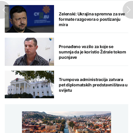
Zelenski: Ukrajina spremna za sve
formate razgovora o postizanju
mira
Pronađeno vozilo za koje se
sumnja da je koristio Ždrale tokom
pucnjave
Trumpova administracija zatvara
pet diplomatskih predstavništava u
svijetu