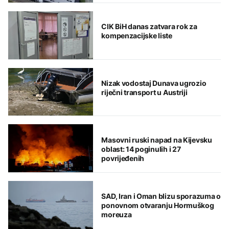
CIK BiH danas zatvara rok za
kompenzacijske liste
Nizak vodostaj Dunava ugrozio
riječni transport u Austriji
Masovni ruski napad na Kijevsku
oblast: 14 poginulih i 27
povrijeđenih
SAD, Iran i Oman blizu sporazuma o
ponovnom otvaranju Hormuškog
moreuza