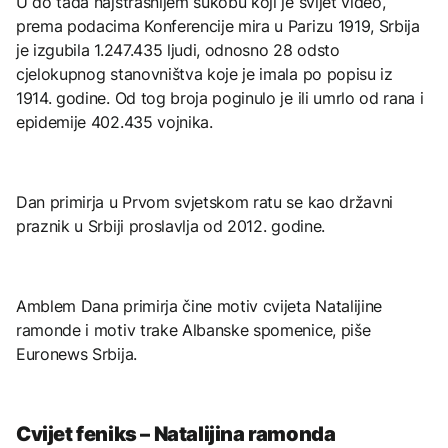
U do tada najstrašnijem sukobu koji je svijet video,
prema podacima Konferencije mira u Parizu 1919, Srbija
je izgubila 1.247.435 ljudi, odnosno 28 odsto
cjelokupnog stanovništva koje je imala po popisu iz
1914. godine. Od tog broja poginulo je ili umrlo od rana i
epidemije 402.435 vojnika.
Dan primirja u Prvom svjetskom ratu se kao državni
praznik u Srbiji proslavlja od 2012. godine.
Amblem Dana primirja čine motiv cvijeta Natalijine
ramonde i motiv trake Albanske spomenice, piše
Euronews Srbija.
Cvijet feniks – Natalijina ramonda