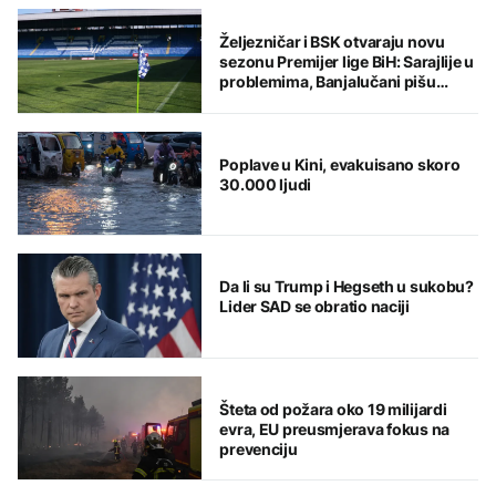
Željezničar i BSK otvaraju novu
sezonu Premijer lige BiH: Sarajlije u
problemima, Banjalučani pišu
istoriju
Poplave u Kini, evakuisano skoro
30.000 ljudi
Da li su Trump i Hegseth u sukobu?
Lider SAD se obratio naciji
Šteta od požara oko 19 milijardi
evra, EU preusmjerava fokus na
prevenciju