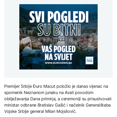
Redovi na aerodromima i
djece moraju platiti 942
graničnim prelazima u
miliona dolara
Nuklearka Krško
EU: Koja je svrha EES
DRUŠTVO
smanjuje proizvodnju
sistema ako se isključuje
zbog niskog vodostaja i
čim je preopterećen?
Počela isplata penzija u
visokih temperatura
RS
Save
KULTURA
BIZNIS
Rat i pijesak prijete
drevnim piramidama
Skočile cijene nafte na
Meroe u Sudanu
svjetskom tržištu, hoće li
se to odraziti na BiH
ZANIMLJIVOSTI
Rihanna radi na novom
albumu
Premijer Srbije Đuro Macut položio je danas vijenac na
spomenik Neznanom junaku na Avali povodom
obilježavanja Dana primirja, a ceremoniji su prisustvovali
ministar odbrane Bratislav Gašić i načelnik Generalštaba
Vojske Srbije general Milan Mojsilović.