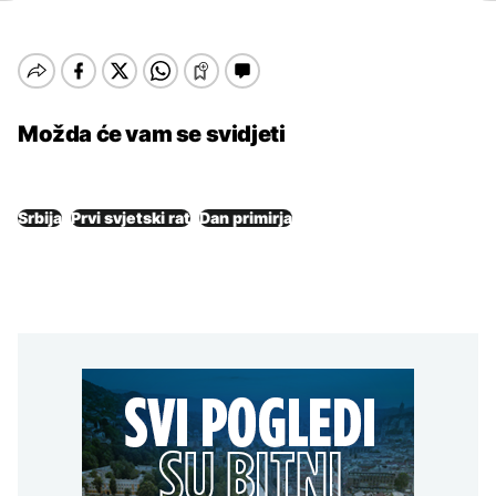
Možda će vam se svidjeti
Srbija
Prvi svjetski rat
Dan primirja