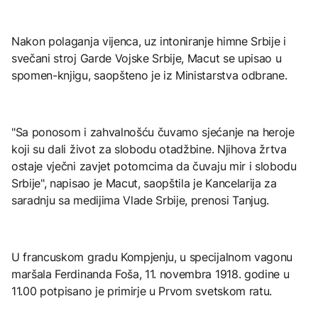
Nakon polaganja vijenca, uz intoniranje himne Srbije i
svečani stroj Garde Vojske Srbije, Macut se upisao u
spomen-knjigu, saopšteno je iz Ministarstva odbrane.
"Sa ponosom i zahvalnošću čuvamo sjećanje na heroje
koji su dali život za slobodu otadžbine. Njihova žrtva
ostaje vječni zavjet potomcima da čuvaju mir i slobodu
Srbije", napisao je Macut, saopštila je Kancelarija za
saradnju sa medijima Vlade Srbije, prenosi Tanjug.
U francuskom gradu Kompjenju, u specijalnom vagonu
maršala Ferdinanda Foša, 11. novembra 1918. godine u
11.00 potpisano je primirje u Prvom svetskom ratu.