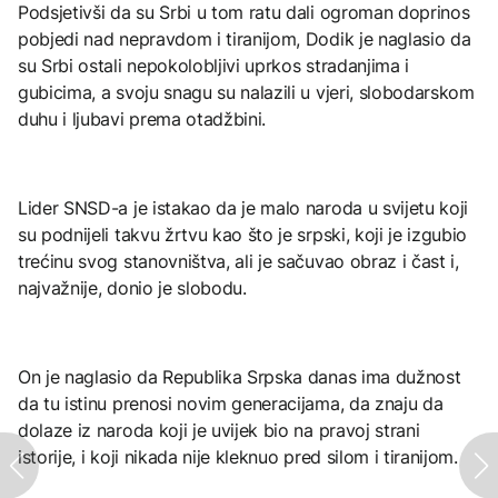
Podsjetivši da su Srbi u tom ratu dali ogroman doprinos
pobjedi nad nepravdom i tiranijom, Dodik je naglasio da
su Srbi ostali nepokolobljivi uprkos stradanjima i
gubicima, a svoju snagu su nalazili u vjeri, slobodarskom
duhu i ljubavi prema otadžbini.
Lider SNSD-a je istakao da je malo naroda u svijetu koji
su podnijeli takvu žrtvu kao što je srpski, koji je izgubio
trećinu svog stanovništva, ali je sačuvao obraz i čast i,
najvažnije, donio je slobodu.
On je naglasio da Republika Srpska danas ima dužnost
da tu istinu prenosi novim generacijama, da znaju da
dolaze iz naroda koji je uvijek bio na pravoj strani
istorije, i koji nikada nije kleknuo pred silom i tiranijom.