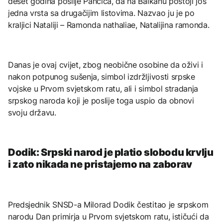
deset godina poslije Pančića, da na Balkanu postoji još
jedna vrsta sa drugačijim listovima. Nazvao ju je po
kraljici Nataliji – Ramonda nathaliae, Natalijina ramonda.
Danas je ovaj cvijet, zbog neobične osobine da oživi i
nakon potpunog sušenja, simbol izdržljivosti srpske
vojske u Prvom svjetskom ratu, ali i simbol stradanja
srpskog naroda koji je poslije toga uspio da obnovi
svoju državu.
Dodik: Srpski narod je platio slobodu krvlju
i zato nikada ne pristajemo na zaborav
Predsjednik SNSD-a Milorad Dodik čestitao je srpskom
narodu Dan primirja u Prvom svjetskom ratu, ističući da