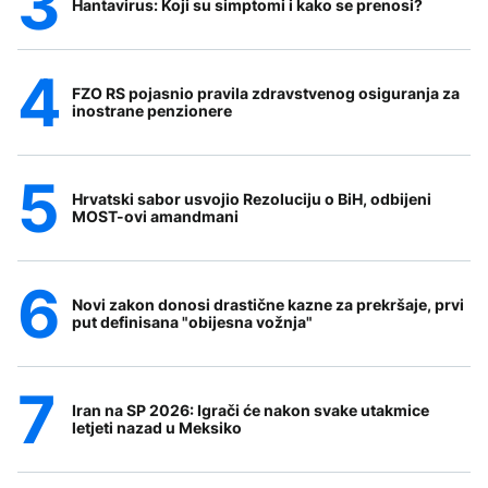
Hantavirus: Koji su simptomi i kako se prenosi?
FZO RS pojasnio pravila zdravstvenog osiguranja za
inostrane penzionere
Hrvatski sabor usvojio Rezoluciju o BiH, odbijeni
MOST-ovi amandmani
Novi zakon donosi drastične kazne za prekršaje, prvi
put definisana "obijesna vožnja"
Iran na SP 2026: Igrači će nakon svake utakmice
letjeti nazad u Meksiko