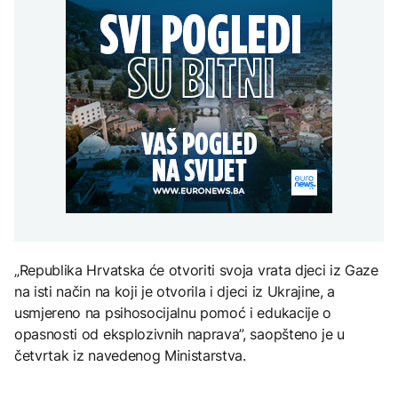
Kallas: EU uvela nove
aktivan, gust dim
AKTUELNO
djece moraju platiti 942
sankcije za pet osoba
otežava gašenje iz zraka
miliona dolara
povezanih s ruskim
Europol: U Srbiji i
vojno-industrijskim
AKTUELNO
Njemačkoj uhapšeni
kompleksom
krijumčari koji su
Požar kod Konjica i dalje
prebacivali migrante iz
KULTURA
aktivan, gust dim
Sirije
FOKUS
otežava gašenje iz zraka
Rat i pijesak prijete
drevnim piramidama
Svjetske cijene hrane
Meroe u Sudanu
najviše u posljednje tri
godine
ZANIMLJIVOSTI
Rihanna radi na novom
„Republika Hrvatska će otvoriti svoja vrata djeci iz Gaze
albumu
na isti način na koji je otvorila i djeci iz Ukrajine, a
usmjereno na psihosocijalnu pomoć i edukacije o
opasnosti od eksplozivnih naprava”, saopšteno je u
četvrtak iz navedenog Ministarstva.