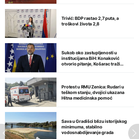
Trivić: BDP rastao 2,7 puta, a
troškovi života 2,8
Sukob oko zastupljenosti u
institucijama BiH: Konaković
otvorio pitanje, Košarac traži
odgovore
Protest u RMU Zenica: Rudari u
teškom stanju, dvojici ukazana
Hitna medicinska pomoć
Sava u Gradišci blizu istorijskog
minimuma, stabilno
vodosnabdijevanje grada