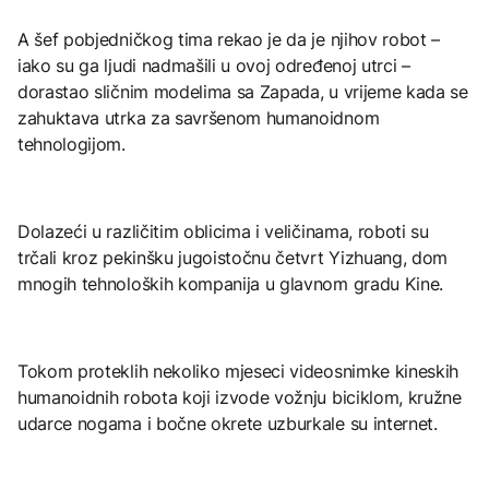
A šef pobjedničkog tima rekao je da je njihov robot –
iako su ga ljudi nadmašili u ovoj određenoj utrci –
dorastao sličnim modelima sa Zapada, u vrijeme kada se
zahuktava utrka za savršenom humanoidnom
tehnologijom.
Dolazeći u različitim oblicima i veličinama, roboti su
trčali kroz pekinšku jugoistočnu četvrt Yizhuang, dom
mnogih tehnoloških kompanija u glavnom gradu Kine.
Tokom proteklih nekoliko mjeseci videosnimke kineskih
humanoidnih robota koji izvode vožnju biciklom, kružne
udarce nogama i bočne okrete uzburkale su internet.