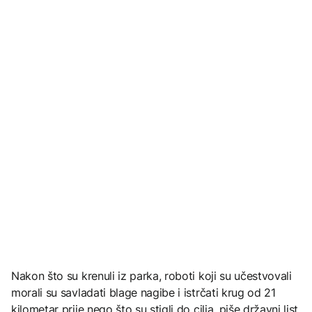
Nakon što su krenuli iz parka, roboti koji su učestvovali
morali su savladati blage nagibe i istrčati krug od 21
kilometar prije nego što su stigli do cilja, piše državni list