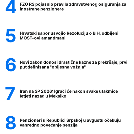
FZO RS pojasnio pravila zdravstvenog osiguranja za
inostrane penzionere
Hrvatski sabor usvojio Rezoluciju o BiH, odbijeni
MOST-ovi amandmani
Novi zakon donosi drastične kazne za prekršaje, prvi
put definisana "obijesna vožnja"
Iran na SP 2026: Igrači će nakon svake utakmice
letjeti nazad u Meksiko
Penzioneri u Republici Srpskoj u avgustu očekuju
vanredno povećanje penzija