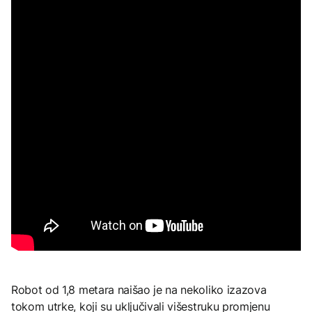
Robot od 1,8 metara naišao je na nekoliko izazova
tokom utrke, koji su uključivali višestruku promjenu