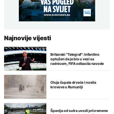
Najnovije vijesti
Britanski "Telegraf": Infantino
optužen da je bio u vezi sa
radnicom, FIFA odbacila navode
Oluja čupala drveće i nosila
krovove u Rumuniji
Španija od sutra uvodi privremene