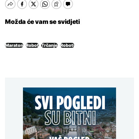
Možda će vam se svidjeti
Maraton
Robot
Trčanje
Roboti