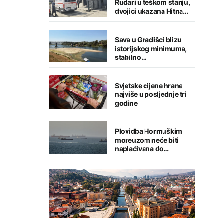
Rudari u teškom stanju,
dvojici ukazana Hitna
medicinska pomoć
Sava u Gradišci blizu
istorijskog minimuma,
stabilno
vodosnabdijevanje
grada
Svjetske cijene hrane
najviše u posljednje tri
godine
Plovidba Hormuškim
moreuzom neće biti
naplaćivana do
konačnog sporazuma s
Iranom