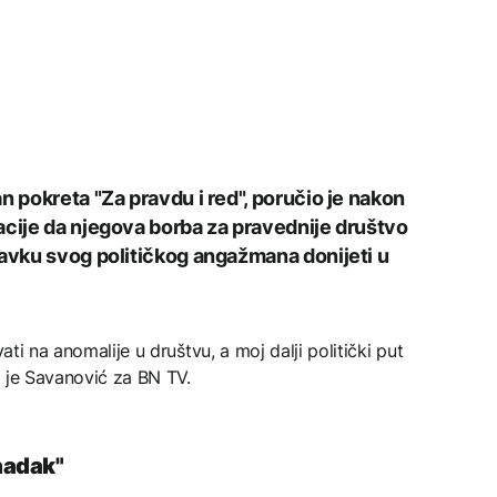
n pokreta "Za pravdu i red", poručio je nakon
acije da njegova borba za pravednije društvo
tavku svog političkog angažmana donijeti u
ati na anomalije u društvu, a moj dalji politički put
o je Savanović za BN TV.
rnadak"