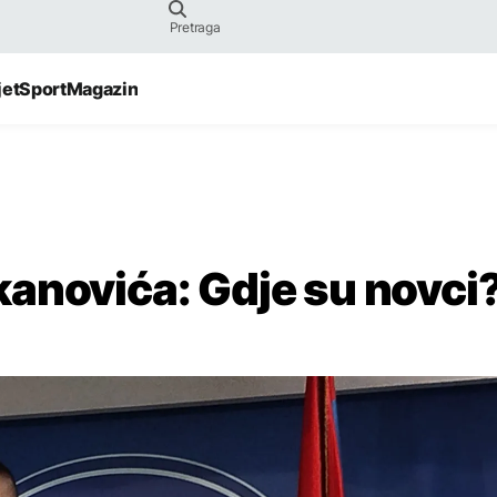
jet
Sport
Magazin
anovića: Gdje su novci