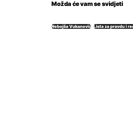
Možda će vam se svidjeti
Nebojša Vukanović
Lista za pravdu i re