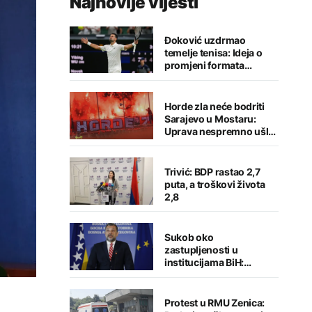
Najnovije vijesti
Đoković uzdrmao
temelje tenisa: Ideja o
promjeni formata
izazvala buru reakcija
Horde zla neće bodriti
Sarajevo u Mostaru:
Uprava nespremno ušla
u sezonu
Trivić: BDP rastao 2,7
puta, a troškovi života
2,8
Sukob oko
zastupljenosti u
institucijama BiH:
Konaković otvorio
pitanje, Košarac traži
odgovore
Protest u RMU Zenica: