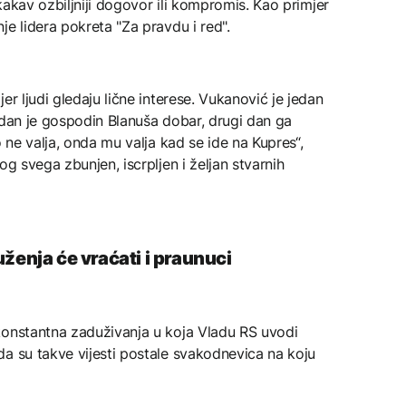
 kakav ozbiljniji dogovor ili kompromis. Kao primjer
je lidera pokreta "Za pravdu i red".
er ljudi gledaju lične interese. Vukanović je jedan
 dan je gospodin Blanuša dobar, drugi dan ga
o ne valja, onda mu valja kad se ide na Kupres“,
og svega zbunjen, iscrpljen i željan stvarnih
ženja će vraćati i praunuci
konstantna zaduživanja u koja Vladu RS uvodi
a su takve vijesti postale svakodnevica na koju