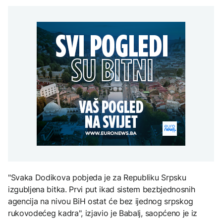
ambasadore u Hrvatskoj
Inspekcija na terenu,
i Crnoj Gori
nesavjesnim
Grgurević traži
potrošačima prijete
odgovore o planiranoj
kazne i prekid
DRUŠTVO
solarnoj elektrani u
vodosnabdijevanja
blizini Manastira Ostrog
ZDRAVLJE
Vodovod Konjic:
EVROPA
Inspekcija na terenu,
Šta je Ciklospora i da li
nesavjesnim
prijeti širenje u Evropi?
potrošačima prijete
Sudar dva tramvaja u
kazne i prekid
Njemačkoj, 25 osoba
vodosnabdijevanja
povrijeđeno
KULTURA
Sarajevo Fest početkom
septembra: Stiže
evropski pozorišni
spektakl “Brechtovi
duhovi”
"Svaka Dodikova pobjeda je za Republiku Srpsku
izgubljena bitka. Prvi put ikad sistem bezbjednosnih
agencija na nivou BiH ostat će bez ijednog srpskog
rukovodećeg kadra", izjavio je Babalj, saopćeno je iz