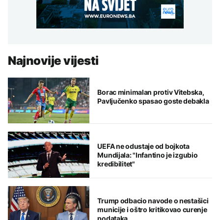
Najnovije vijesti
Borac minimalan protiv Vitebska,
Pavljučenko spasao goste debakla
UEFA ne odustaje od bojkota
Mundijala: "Infantino je izgubio
kredibilitet"
Trump odbacio navode o nestašici
municije i oštro kritikovao curenje
podataka