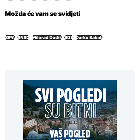
Možda će vam se svidjeti
SIPA
SNSD
Milorad Dodik
SDS
Darko Babalj