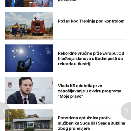
Požari kod Trebinja pod kontrolom
Rekordne vrućine prže Evropu: Od
hlađenja slonova u Budimpešti do
rekorda u Austriji
Vlada KS odobrila prvo
zapošljavanje u okviru programa
"Moje pravo"
Potvrđena optužnica protiv
službenika Suda BiH Seada Bublina
zbog pronevjere