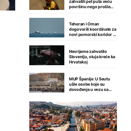
zahvatili pet puta veću
površinu nego prošle
godine
Teheran i Oman
dogovorili koordinate za
novi pomorski koridor u
Hormuškom moreuzu
Nevrijeme zahvatilo
Sloveniju, oluja kreće ka
Hrvatskoj
MUP Španije: U Seutu
ušle osobe koje su
dovođenje u vezu sa
terorizmom