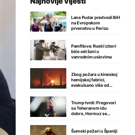
Najnovije vijesti
Lana Pudar predvodi BiH
na Evropskom
prvenstvu u Parizu
Pamfilova: Ruski izbori
biće održani u
vanrednim uslovima
Zbog požara u kineskoj
hemijskoj fabrici,
evakuisano više od
1.200 ljudi
Trump tvrdi: Pregovori
sa Teheranom idu
dobro, Hormuz se
uskoro otvara
Šumski požari u Španiji