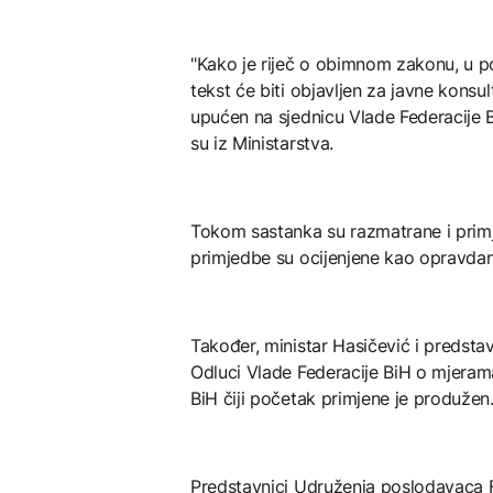
"Kako je riječ o obimnom zakonu, u 
tekst će biti objavljen za javne konsu
upućen na sjednicu Vlade Federacije B
su iz Ministarstva.
Tokom sastanka su razmatrane i primj
primjedbe su ocijenjene kao opravdane
Također, ministar Hasičević i predsta
Odluci Vlade Federacije BiH o mjerama
BiH čiji početak primjene je produžen
Predstavnici Udruženja poslodavaca F