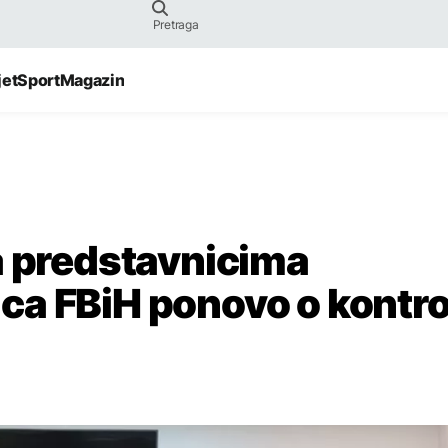
jet
Sport
Magazin
a predstavnicima
a FBiH ponovo o kontro