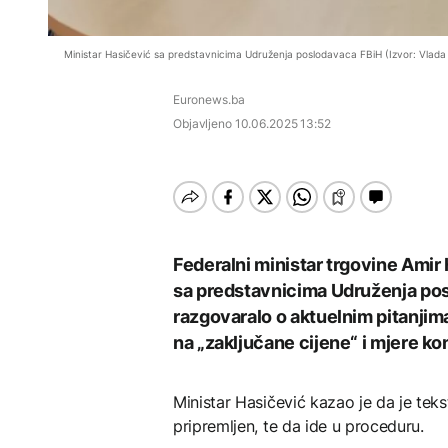
Dio rakete SpaceX
rješenje za probleme
velikom brzinom pada
Uzbekistan lansirao prvi
Gužve na većini
na Mjesec
satelit Samarkand-2028
graničnih prelaza
Ministar Hasičević sa predstavnicima Udruženja poslodavaca FBiH (Izvor: Vlada
AKTUELNO
DRUŠTVO
Euronews.ba
Dunav se povukao i
otkrio vijekovima
Objavljeno
10.06.2025 13:52
Gužve na većini
skrivene tajne: Od
TEHNOLOGIJA
AKTUELNO
graničnih prelaza
mamuta do ratnih
brodova
Britanska kraljevska
SAD objavile rat
kovnica iz elektronskog
meksičkom kartelu,
otpada izdvaja zlato
nude milionske nagrade
za informacije
Federalni ministar trgovine Amir
sa predstavnicima Udruženja pos
ZDRAVLJE
razgovaralo o aktuelnim pitanjim
na „zaključane cijene“ i mjere kon
Ruska vakcina protiv
melanoma: Prvi pacijent
uskoro završava terapiju
Ministar Hasičević kazao je da je tek
pripremljen, te da ide u proceduru.