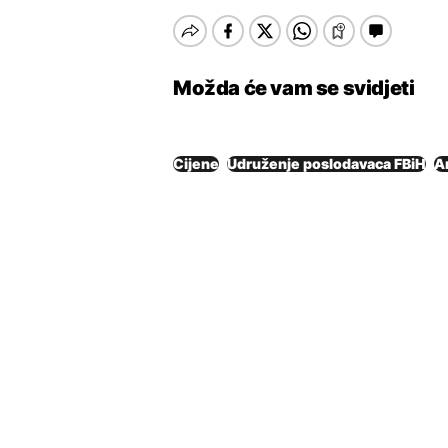
Možda će vam se svidjeti
Cijene
Udruženje poslodavaca FBiH
A