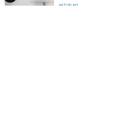
AKTUELNO
CNN: Visoke cijene aviokarata će
ostati i kad padne cijena goriva
DRUŠTVO
Mart donio rekordna
poskupljenja: Bolničke usluge i
vrtići postaju luksuz u RS
PUTOVANJA
Koliko košta ljetovanje u Crnoj
Gori ove godine?
AKTUELNO
Blanuša: U Ministarstvu ne znaju
matematiku ili ne znaju kako se