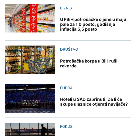
Generacije američkih
roka, najviše platiti mora
AKTUELNO
predsjednika "lomile
Stanivukovićev PSS
BIZNIS
zube" na Iranu, Trump
POLITIKA
Plan da se u Crnoj Gori
posljednji
prave centri za prihvat
U FBiH potrošačke cijene u maju
CIK BiH kaznio stranke
migranata? Spajić:
pale za 1,0 posto, godišnja
ZDRAVLJE
zbog kampanje prije
Nismo vodili pregovore
inflacija 5,5 posto
roka, najviše platiti mora
Šta je Ciklospora i da li
FOKUS
Stanivukovićev PSS
prijeti širenje u Evropi?
Brodovlasnici upozorili:
DRUŠTVO
Putarine u Hormuškom
moreuzu ugrozile bi
Potrošačka korpa u BiH ruši
globalnu trgovinu
rekorde
KULTURA
Sarajevo Fest početkom
septembra: Stiže
evropski pozorišni
FUDBAL
spektakl “Brechtovi
duhovi”
Hoteli u SAD zabrinuti: Da li će
skupe ulaznice otjerati navijače?
FOKUS