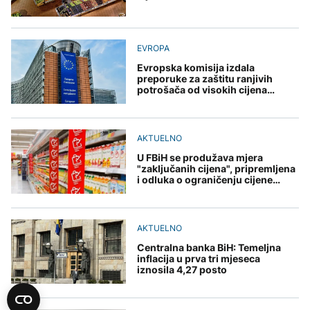
EVROPA
Evropska komisija izdala
preporuke za zaštitu ranjivih
potrošača od visokih cijena
energije
AKTUELNO
U FBiH se produžava mjera
"zaključanih cijena", pripremljena
i odluka o ograničenju cijene
hljeba
AKTUELNO
Centralna banka BiH: Temeljna
inflacija u prva tri mjeseca
iznosila 4,27 posto