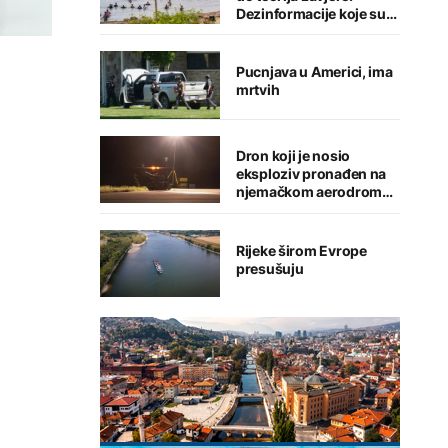
Dezinformacije koje su
pratile krizu u Seuti
Pucnjava u Americi, ima
mrtvih
Dron koji je nosio
eksploziv pronađen na
njemačkom aerodromu,
sumnja se na Rusiju
Rijeke širom Evrope
presušuju