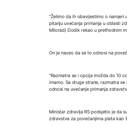
"Želimo da ih obavijestimo o namjeri 
pitanju uvećanja primanja u oblasti z
Milorad) Dodik rekao u prethodnim mje
On je naveo da se to odnosi na poveća
"Razmatra se i opcija možda do 10 od
imamo. Sa druge strane, razmatra se z
odnosi na uvećanje primanja zdravstve
Ministar zdravlja RS podsjetio je da s
zdravstva za povećanjima plata kao š