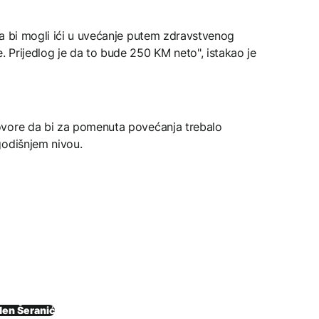
da bi mogli ići u uvećanje putem zdravstvenog
 Prijedlog je da to bude 250 KM neto", istakao je
ovore da bi za pomenuta povećanja trebalo
godišnjem nivou.
len Šeranić