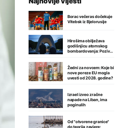
Najnovije vijesti
Borac večeras dočekuje
Vitebsk iz Bjelorusije
Hirošima obilježava
godišnjicu atomskog
bombardovanja: Poziv
na ukidanje nuklearnog
oružja
Žedni za novcem: Koje bi
nove poreze EU mogla
uvesti od 2028. godine?
Izrael izveo zračne
napade na Liban, ima
poginulih
Od "otvorene granice"
do teorija zavjere: