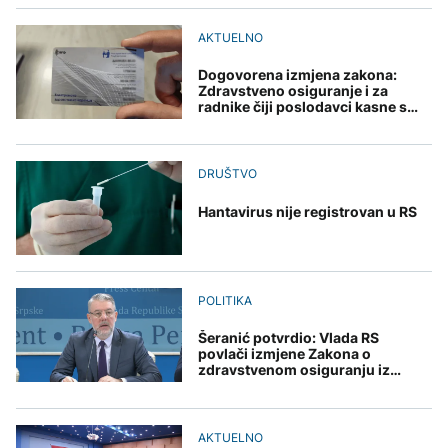
presušuju
Raspotočje, traže
AKTUELNO
na Mjesec
rješenje za probleme
AKTUELNO
AKTUELNO
Dunav se povukao i
otkrio vijekovima
Dogovorena izmjena zakona:
Osamnaest zeničkih
skrivene tajne: Od
FOKUS
Zdravstveno osiguranje i za
rudara i dalje u jami
mamuta do ratnih
TEHNOLOGIJA
radnike čiji poslodavci kasne s
Raspotočje, traže
brodova
doprinosima
rješenje za probleme
Kina uvela trgovinske
Britanska kraljevska
mjere protiv SAD uoči
kovnica iz elektronskog
posjete Xi Jinpinga
otpada izdvaja zlato
DRUŠTVO
Washingtonu
Hantavirus nije registrovan u RS
ZDRAVLJE
Ruska vakcina protiv
POLITIKA
melanoma: Prvi pacijent
uskoro završava terapiju
Šeranić potvrdio: Vlada RS
povlači izmjene Zakona o
zdravstvenom osiguranju iz
procedure
AKTUELNO