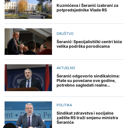
Kuzmićeva i Šeranić izabrani za
potpredsjednike Vlade RS
DRUŠTVO
Šeranić: Specijalistički centri biće
velika podrška porodicama
AKTUELNO
Šeranić odgovorio sindikalcima:
Plate su povećane ove godine,
potrebno sagledati realne
mogućnosti
POLITIKA
Sindikat zdravstva i socijalne
zaštite RS traži smjenu ministra
Šeranića