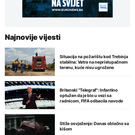
Najnovije vijesti
Situacija na požarištu kod Trebinja
stabilna: Vatra na nepristupačnom
terenu, kuće nisu ugrožene
Britanski "Telegraf": Infantino
optužen da je bio u vezi sa
radnicom, FIFA odbacila navode
Stiže osvježenje: Danas oblačno sa
kišom