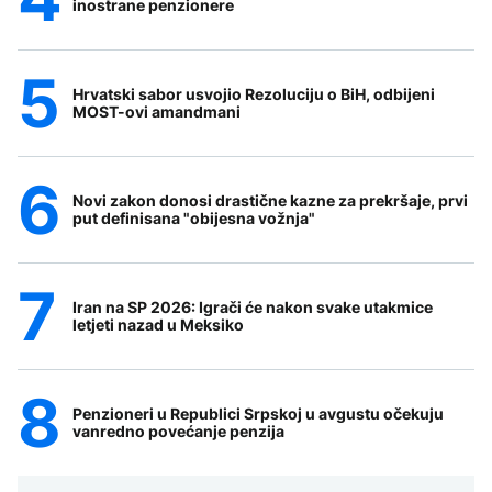
inostrane penzionere
Hrvatski sabor usvojio Rezoluciju o BiH, odbijeni
MOST-ovi amandmani
Novi zakon donosi drastične kazne za prekršaje, prvi
put definisana "obijesna vožnja"
Iran na SP 2026: Igrači će nakon svake utakmice
letjeti nazad u Meksiko
Penzioneri u Republici Srpskoj u avgustu očekuju
vanredno povećanje penzija