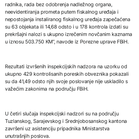
radnika, rada bez odobrenja nadležnog organa,
neevidentiranja prometa putem fiskalnog uređaja i
nepostojanja instaliranog fiskalnog uređaja zapečaćena
su 63 objekata ili 14,68 odsto i u 178 kontrola izdati su
prekršajni nalozi s ukupno izrečenim novčanim kaznama
u iznosu 503.750 KM”, navode iz Porezne uprave FBiH.
Rezultati izvršenih inspekcijskih nadzora na uzorku od
ukupno 429 kontrolisanih poreskih obveznika pokazali
su da 41,49 odsto njih svoje poslovanje nije uskladilo s
važećim zakonima na području FBiH.
U četiri slučaja inspekcijski nadzori su na području
Tuzlanskog, Sarajevskog i Srednjobosanskog kantona
završeni uz asistenciju pripadnika Ministarstva
unutrašnjih poslova.