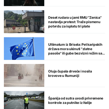
Deset rudara u jami RMU "Zenica"
nastavlja protest: Traže pismenu
potvrdu za isplatu tri plate
Ultimatum iz Brisela: Pet karipskih
država mora ukinuti "zlatne
pasoše" ili gube bezvizni režim sa
EU
Oluja čupala drveće i nosila
krovove u Rumuniji
Španija od sutra uvodi privremene
kontrole za putnike iz Italije