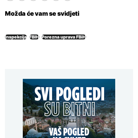
Možda će vam se svidjeti
Inspekcija
FBIH
Porezna uprava FBiH