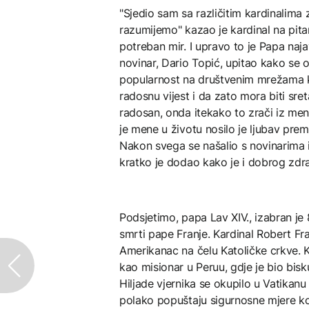
"Sjedio sam sa različitim kardinalima 
razumijemo" kazao je kardinal na pita
potreban mir. I upravo to je Papa naj
novinar, Dario Topić, upitao kako se 
popularnost na društvenim mrežama k
radosnu vijest i da zato mora biti sr
radosan, onda itekako to zrači iz mene
je mene u životu nosilo je ljubav pre
Nakon svega se našalio s novinarima i
kratko je dodao kako je i dobrog zdra
Podsjetimo, papa Lav XIV., izabran je
smrti pape Franje. Kardinal Robert Fra
Amerikanac na čelu Katoličke crkve. K
kao misionar u Peruu, gdje je bio bis
Hiljade vjernika se okupilo u Vatikan
polako popuštaju sigurnosne mjere koj