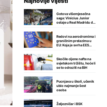
Najnovije vijesti
Gotova višemjesečna
saga: Vinicius Junior
ostaje u Real Madridu do
2032. godine
Redovi na aerodromima i
graničnim prelazima u
EU: Koja je svrha EES
sistema ako se isključuje
čim je preopterećen?
Skočile cijene nafte na
svjetskom tržištu, hoće li
se to odraziti na BiH
Pucnjava u školi, učenik
ubio najmanje šest
osoba
Željezničar i BSK