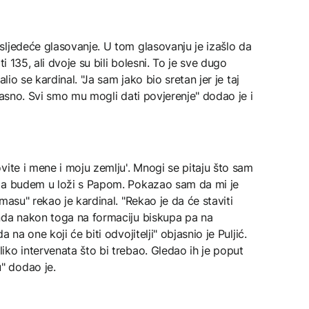
sljedeće glasovanje. U tom glasovanju je izašlo da
i 135, ali dvoje su bili bolesni. To je sve dugo
lio se kardinal. "Ja sam jako bio sretan jer je taj
jasno. Svi smo mu mogli dati povjerenje" dodao je i
vite i mene i moju zemlju'. Mnogi se pitaju što sam
 da budem u loži s Papom. Pokazao sam da mi je
masu" rekao je kardinal. "Rekao je da će staviti
nda nakon toga na formaciju biskupa pa na
 na one koji će biti odvojitelji" objasnio je Puljić.
ko intervenata što bi trebao. Gledao ih je poput
" dodao je.