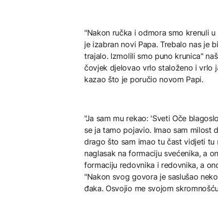
"Nakon ručka i odmora smo krenuli u 
je izabran novi Papa. Trebalo nas je bit
trajalo. Izmolili smo puno krunica" naša
čovjek djelovao vrlo staloženo i vrlo 
kazao što je poručio novom Papi.
"Ja sam mu rekao: 'Sveti Oče blagoslo
se ja tamo pojavio. Imao sam milost
drago što sam imao tu čast vidjeti tu 
naglasak na formaciju svećenika, a o
formaciju redovnika i redovnika, a onda
"Nakon svog govora je saslušao nekoli
đaka. Osvojio me svojom skromnošću