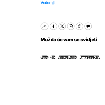
Večernji.
Možda će vam se svidjeti
Papa
BiH
Vinko Puljić
Papa Lav XIV