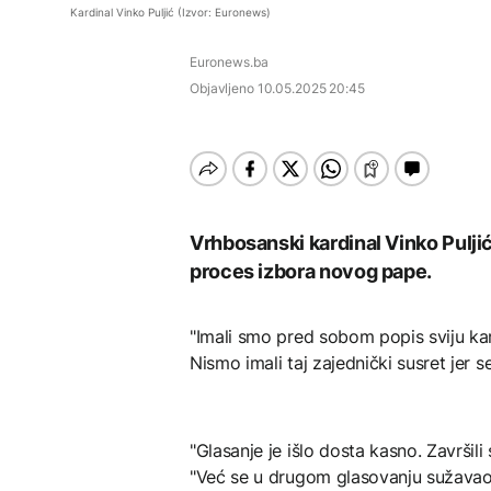
Istorijska presuda protiv
FOKUS
Kardinal Vinko Puljić (Izvor: Euronews)
Mete, zbog ugrožavanja
Počela isplata penzija u
djece moraju platiti 942
U Dunavu pronađen i
RS
AKTUELNO
miliona dolara
Euronews.ba
uklonjen eksploziv iz
Drugog svjetskog rata
Objavljeno
10.05.2025 20:45
Nuklearka Krško
DRUŠTVO
smanjuje proizvodnju
zbog niskog vodostaja i
Počela isplata penzija u
visokih temperatura
KULTURA
RS
Save
Rat i pijesak prijete
AKTUELNO
drevnim piramidama
Meroe u Sudanu
Turska, Saudijska
Vrhbosanski kardinal Vinko Puljić
Arabija i Pakistan
proces izbora novog pape.
formiraju vojni savez
"Imali smo pred sobom popis sviju kard
ZANIMLJIVOSTI
Nismo imali taj zajednički susret jer
Rihanna radi na novom
albumu
"Glasanje je išlo dosta kasno. Završil
"Već se u drugom glasovanju sužavao b