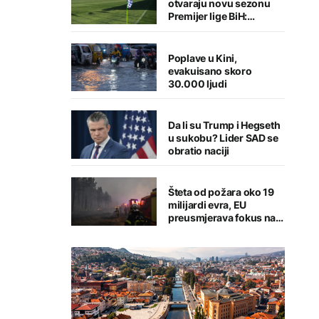
otvaraju novu sezonu
Premijer lige BiH:
Sarajlije u problemima,
Banjalučani pišu istoriju
Poplave u Kini,
evakuisano skoro
30.000 ljudi
Da li su Trump i Hegseth
u sukobu? Lider SAD se
obratio naciji
Šteta od požara oko 19
milijardi evra, EU
preusmjerava fokus na
prevenciju