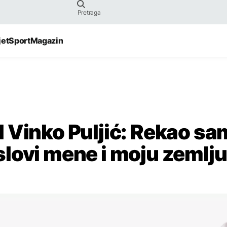
jet
Sport
Magazin
 Vinko Puljić: Rekao sa
lovi mene i moju zemlju