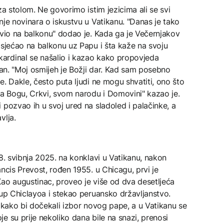
za stolom. Ne govorimo istim jezicima ali se svi
nje novinara o iskustvu u Vatikanu. "Danas je tako
avio na balkonu" dodao je. Kada ga je Večernjakov
osjećao na balkonu uz Papu i šta kaže na svoju
ardinal se našalio i kazao kako propovjeda
etan. "Moj osmijeh je Božji dar. Kad sam posebno
. Dakle, često puta ljudi ne mogu shvatiti, ono što
ma Bogu, Crkvi, svom narodu i Domovini" kazao je.
 pozvao ih u svoj ured na sladoled i palačinke, a
vlja.
 8. svibnja 2025. na konklavi u Vatikanu, nakon
ncis Prevost, rođen 1955. u Chicagu, prvi je
ao augustinac, proveo je više od dva desetljeća
kup Chiclayoa i stekao peruansko državljanstvo.
u kako bi dočekali izbor novog pape, a u Vatikanu se
e su prije nekoliko dana bile na snazi, prenosi