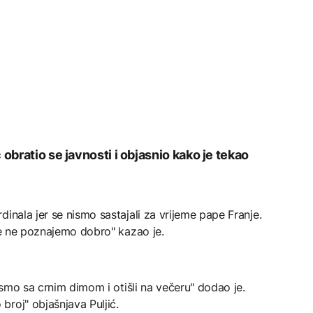
 obratio se javnosti i objasnio kako je tekao
inala jer se nismo sastajali za vrijeme pape Franje.
 se ne poznajemo dobro" kazao je.
i smo sa crnim dimom i otišli na večeru" dodao je.
roj" objašnjava Puljić.