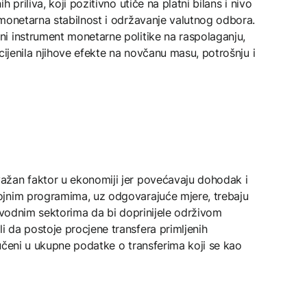
 priliva, koji pozitivno utiče na platni bilans i nivo
 monetarna stabilnost i održavanje valutnog odbora.
i instrument monetarne politike na raspolaganju,
cijenila njihove efekte na novčanu masu, potrošnju i
ažan faktor u ekonomiji jer povećavaju dohodak i
ojnim programima, uz odgovarajuće mjere, trebaju
izvodnim sektorima da bi doprinijele održivom
 da postoje procjene transfera primljenih
učeni u ukupne podatke o transferima koji se kao