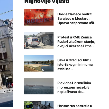
Najnovije vijesti
Horde zla neće bodriti
Sarajevo u Mostaru:
Uprava nespremno ušla
u sezonu
Protest u RMU Zenica:
Rudari u teškom stanju,
dvojici ukazana Hitna
medicinska pomoć
Sava u Gradišci blizu
istorijskog minimuma,
stabilno
vodosnabdijevanje
grada
Plovidba Hormuškim
moreuzom neće biti
naplaćivana do
konačnog sporazuma s
Iranom
Hantavirus se vratio u