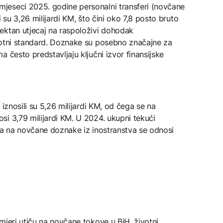
jeseci 2025. godine personalni transferi (novčane
 su 3,26 milijardi KM, što čini oko 7,8 posto bruto
ektan utjecaj na raspoloživi dohodak
votni standard. Doznake su posebno značajne za
 često predstavljaju ključni izvor finansijske
 iznosili su 5,26 milijardi KM, od čega se na
i 3,79 milijardi KM. U 2024. ukupni tekući
M, a na novčane doznake iz inostranstva se odnosi
mjeri utiču na novčane tokove u BiH, životni