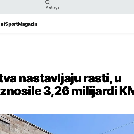
jet
Sport
Magazin
va nastavljaju rasti, u
znosile 3,26 milijardi K