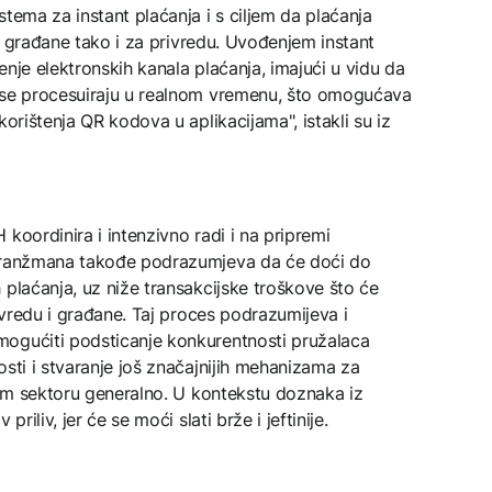
tema za instant plaćanja i s ciljem da plaćanja
 za građane tako i za privredu. Uvođenjem instant
nje elektronskih kanala plaćanja, imajući u vidu da
e se procesuiraju u realnom vremenu, što omogućava
korištenja QR kodova u aplikacijama", istakli su iz
koordinira i intenzivno radi i na pripremi
 aranžmana takođe podrazumjeva da će doći do
 plaćanja, uz niže transakcijske troškove što će
rivredu i građane. Taj proces podrazumijeva i
mogućiti podsticanje konkurentnosti pružalaca
osti i stvaranje još značajnijih mehanizama za
skom sektoru generalno. U kontekstu doznaka iz
riliv, jer će se moći slati brže i jeftinije.