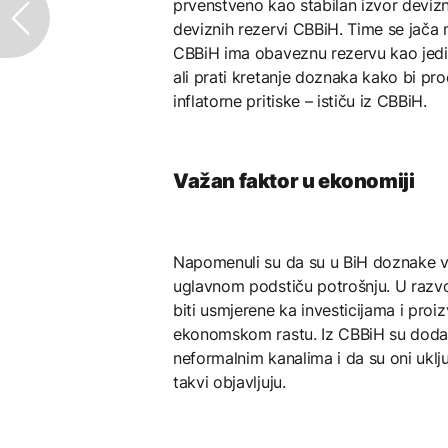
prvenstveno kao stabilan izvor deviznih
deviznih rezervi CBBiH. Time se jača
CBBiH ima obaveznu rezervu kao jedin
ali prati kretanje doznaka kako bi pro
inflatorne pritiske – ističu iz CBBiH.
Važan faktor u ekonomiji
Napomenuli su da su u BiH doznake v
uglavnom podstiču potrošnju. U razv
biti usmjerene ka investicijama i pro
ekonomskom rastu. Iz CBBiH su dodali
neformalnim kanalima i da su oni uklj
takvi objavljuju.