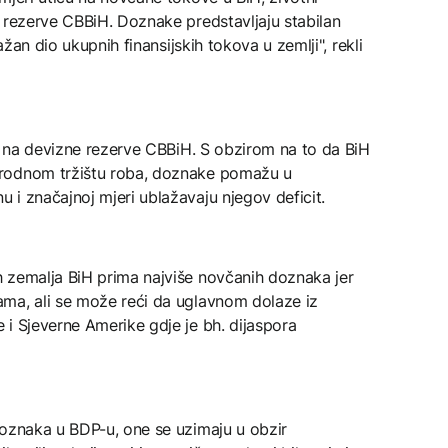
 rezerve CBBiH. Doznake predstavljaju stabilan
ažan dio ukupnih finansijskih tokova u zemlji", rekli
 i na devizne rezerve CBBiH. S obzirom na to da BiH
arodnom tržištu roba, doznake pomažu u
i značajnoj mjeri ublažavaju njegov deficit.
 zemalja BiH prima najviše novčanih doznaka jer
ma, ali se može reći da uglavnom dolaze iz
i Sjeverne Amerike gdje je bh. dijaspora
doznaka u BDP-u, one se uzimaju u obzir