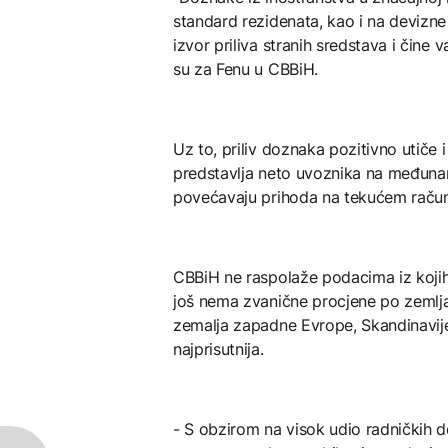
standard rezidenata, kao i na devizne
izvor priliva stranih sredstava i čine v
su za Fenu u CBBiH.
Uz to, priliv doznaka pozitivno utiče
predstavlja neto uvoznika na međun
povećavaju prihoda na tekućem računu 
CBBiH ne raspolaže podacima iz kojih
još nema zvanične procjene po zemlja
zemalja zapadne Evrope, Skandinavije 
najprisutnija.
- S obzirom na visok udio radničkih 