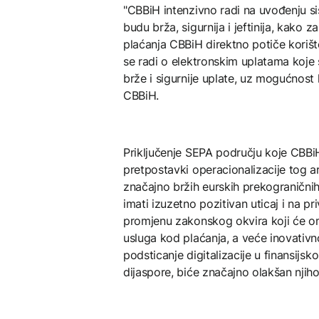
"CBBiH intenzivno radi na uvođenju sis
budu brža, sigurnija i jeftinija, kako
plaćanja CBBiH direktno potiče korište
se radi o elektronskim uplatama koj
brže i sigurnije uplate, uz mogućnost 
CBBiH.
Priključenje SEPA području koje CBBiH 
pretpostavki operacionalizacije tog
značajno bržih eurskih prekograničnih
imati izuzetno pozitivan uticaj i na p
promjenu zakonskog okvira koji će o
usluga kod plaćanja, a veće inovativn
podsticanje digitalizacije u finansij
dijaspore, biće značajno olakšan njihov p