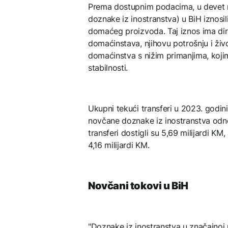
Prema dostupnim podacima, u devet m
doznake iz inostranstva) u BiH iznosili
domaćeg proizvoda. Taj iznos ima dir
domaćinstava, njihovu potrošnju i ži
domaćinstva s nižim primanjima, kojima
stabilnosti.
Ukupni tekući transferi u 2023. godini
novčane doznake iz inostranstva odnos
transferi dostigli su 5,69 milijardi K
4,16 milijardi KM.
Novčani tokovi u BiH
"Doznake iz inostranstva u značajnoj 