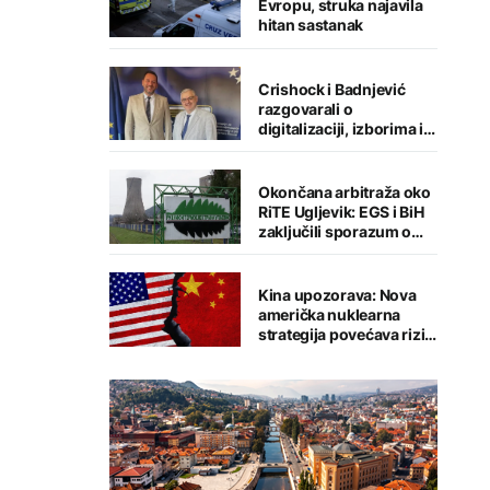
Evropu, struka najavila
hitan sastanak
Crishock i Badnjević
razgovarali o
digitalizaciji, izborima i
jačanju institucija BiH
Okončana arbitraža oko
RiTE Ugljevik: EGS i BiH
zaključili sporazum o
nagodbi
Kina upozorava: Nova
američka nuklearna
strategija povećava rizik
od globalnog sukoba