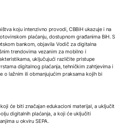
ništva koju intenzivno provodi, CBBiH ukazuje i na
zgotovinskom plaćanju, dostupnom građanima BiH. S
jetskom bankom, objavila Vodič za digitalna
žišnim trendovima vezanim za mobilno i
teristikama, uključujući različite pristupe
rstama digitalnog plaćanja, tehničkim zahtjevima i
e o lažnim ili obmanjujućim praksama kojih bi
oji će biti značajan edukacioni materijal, a uključit
ju digitalnih plaćanja, a koji će uključiti
ćanjima u okviru SEPA.