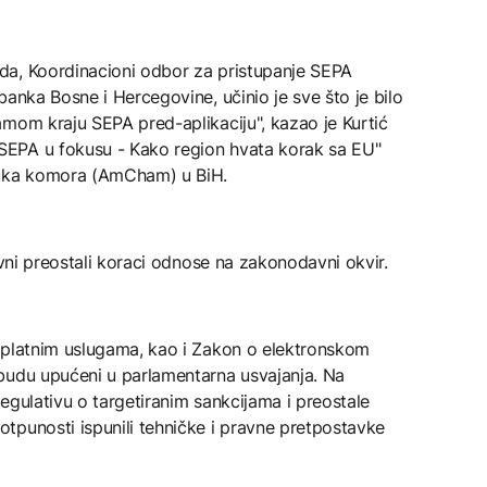
da, Koordinacioni odbor za pristupanje SEPA
banka Bosne i Hercegovine, učinio je sve što je bilo
amom kraju SEPA pred-aplikaciju", kazao je Kurtić
EPA u fokusu - Kako region hvata korak sa EU"
ačka komora (AmCham) u BiH.
avni preostali koraci odnose na zakonodavni okvir.
 platnim uslugama, kao i Zakon o elektronskom
budu upućeni u parlamentarna usvajanja. Na
egulativu o targetiranim sankcijama i preostale
tpunosti ispunili tehničke i pravne pretpostavke