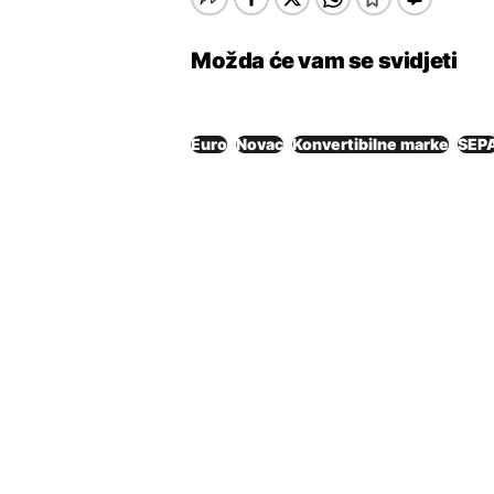
Možda će vam se svidjeti
Euro
Novac
Konvertibilne marke
SEP