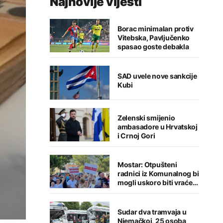
Najnovije vijesti
Borac minimalan protiv
Vitebska, Pavljučenko
spasao goste debakla
SAD uvele nove sankcije
Kubi
Zelenski smijenio
ambasadore u Hrvatskoj
i Crnoj Gori
Mostar: Otpušteni
radnici iz Komunalnog bi
mogli uskoro biti vraćeni
na posao
Sudar dva tramvaja u
Njemačkoj, 25 osoba