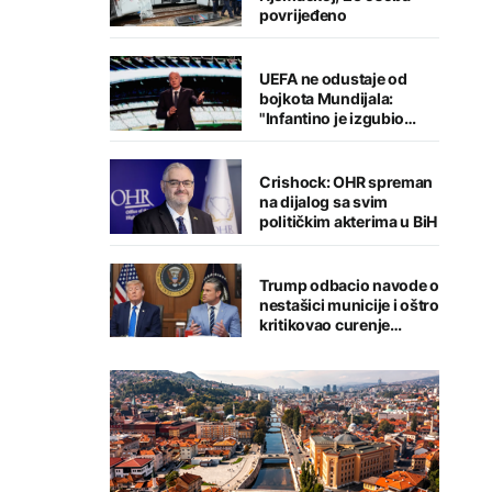
povrijeđeno
UEFA ne odustaje od
bojkota Mundijala:
"Infantino je izgubio
kredibilitet"
Crishock: OHR spreman
na dijalog sa svim
političkim akterima u BiH
Trump odbacio navode o
nestašici municije i oštro
kritikovao curenje
podataka