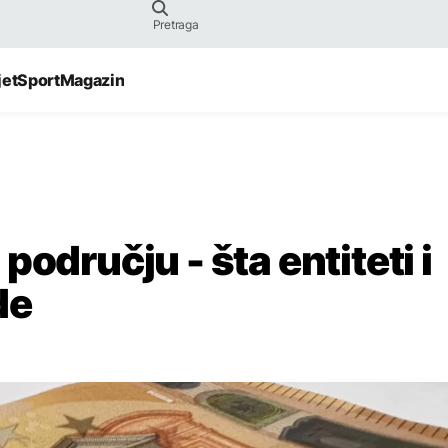
jet
Sport
Magazin
odručju - šta entiteti i
de