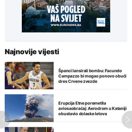
Najnovije vijesti
Španci lansirali bombu: Facundo
Campazzo bi mogao ponovo obući
dres Crvene zvezde
Erupcija Etne poremetila
aviosaobraćaj: Aerodrom u Kataniji
obustavio dolaske letova