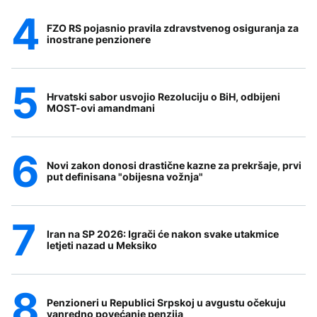
FZO RS pojasnio pravila zdravstvenog osiguranja za
inostrane penzionere
Hrvatski sabor usvojio Rezoluciju o BiH, odbijeni
MOST-ovi amandmani
Novi zakon donosi drastične kazne za prekršaje, prvi
put definisana "obijesna vožnja"
Iran na SP 2026: Igrači će nakon svake utakmice
letjeti nazad u Meksiko
Penzioneri u Republici Srpskoj u avgustu očekuju
vanredno povećanje penzija