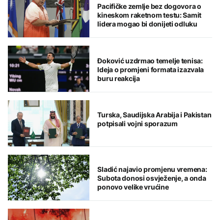
Pacifičke zemlje bez dogovora o
kineskom raketnom testu: Samit
lidera mogao bi donijeti odluku
Đoković uzdrmao temelje tenisa:
Ideja o promjeni formata izazvala
buru reakcija
Turska, Saudijska Arabija i Pakistan
potpisali vojni sporazum
Sladić najavio promjenu vremena:
Subota donosi osvježenje, a onda
ponovo velike vrućine