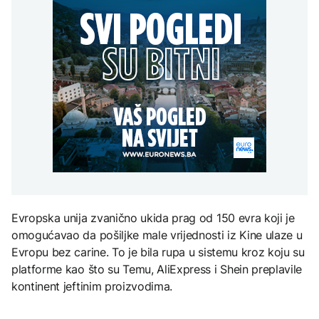
Španija postavila
aktivan, gust dim
djece moraju platiti 942
ultimatum Italiji da ukine
otežava gašenje iz zraka
miliona dolara
Grčka dronovima
granične kontrole
kontrolisala više od 300
AKTUELNO
plaža zbog nelegalnog
zauzimanja obale
Požar kod Konjica i dalje
KULTURA
aktivan, gust dim
FOKUS
otežava gašenje iz zraka
Rat i pijesak prijete
drevnim piramidama
Amerikanci
Meroe u Sudanu
upozoravaju: Putin bi
mogao testirati NATO
ograničenim napadom,
najveći rizik od jeseni
ZANIMLJIVOSTI
Rihanna radi na novom
Evropska unija zvanično ukida prag od 150 evra koji je
albumu
omogućavao da pošiljke male vrijednosti iz Kine ulaze u
Evropu bez carine. To je bila rupa u sistemu kroz koju su
platforme kao što su Temu, AliExpress i Shein preplavile
kontinent jeftinim proizvodima.