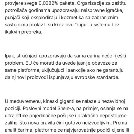
provjere svega 0,0082% paketa. Organizacije za zaštitu
potrošača godinama upozoravaju: neispravne igračke,
punjači koji eksplodiraju i kozmetika sa zabranjenim
sastojcima prolazili su kroz ovu "rupu" u sistemu bez
ikakvih prepreka.
Ipak, stručnjaci upozoravaju da sama carina neće riješiti
problem. EU će morati da uvede jasnije obaveze za
same platforme, uključujući i sankcije ako ne garantuju
da njihovi proizvodi ispunjavaju evropske standarde.
U međuvremenu, kineski giganti se nalaze u nezavidnoj
poziciji. Poslovni model Shein-a, na primjer, oslanja se na
ultrajeftine pojedinačne pošiljke i praktično nepostojeće
zalihe, što nova pravila čini gotovo neizvodljivim. Prema
analitičarima, platforme će najvjerovatnije podići cijene ili