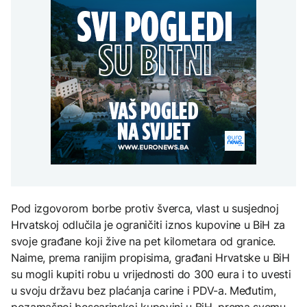
Redovi na aerodromima i
djece moraju platiti 942
graničnim prelazima u
miliona dolara
Nuklearka Krško
EU: Koja je svrha EES
DRUŠTVO
smanjuje proizvodnju
sistema ako se isključuje
zbog niskog vodostaja i
čim je preopterećen?
Počela isplata penzija u
visokih temperatura
RS
Save
KULTURA
BIZNIS
Rat i pijesak prijete
drevnim piramidama
Skočile cijene nafte na
Meroe u Sudanu
svjetskom tržištu, hoće li
se to odraziti na BiH
ZANIMLJIVOSTI
Rihanna radi na novom
Pod izgovorom borbe protiv šverca, vlast u susjednoj
albumu
Hrvatskoj odlučila je ograničiti iznos kupovine u BiH za
svoje građane koji žive na pet kilometara od granice.
Naime, prema ranijim propisima, građani Hrvatske u BiH
su mogli kupiti robu u vrijednosti do 300 eura i to uvesti
u svoju državu bez plaćanja carine i PDV-a. Međutim,
pozamašnoj bescarinskoj kupovini u BiH, prema svemu