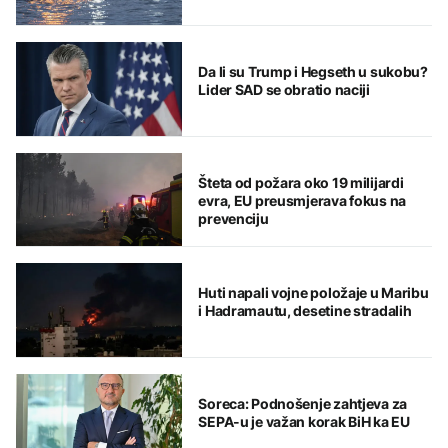
Da li su Trump i Hegseth u sukobu?
Lider SAD se obratio naciji
Šteta od požara oko 19 milijardi
evra, EU preusmjerava fokus na
prevenciju
Huti napali vojne položaje u Maribu
i Hadramautu, desetine stradalih
Soreca: Podnošenje zahtjeva za
SEPA-u je važan korak BiH ka EU