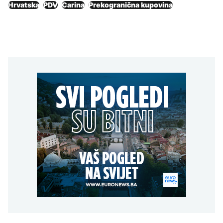
Hrvatska
PDV
Carina
Prekogranična kupovina