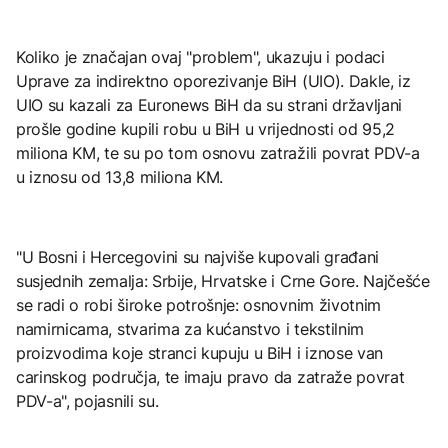
Koliko je značajan ovaj "problem", ukazuju i podaci
Uprave za indirektno oporezivanje BiH (UIO). Dakle, iz
UIO su kazali za Euronews BiH da su strani državljani
prošle godine kupili robu u BiH u vrijednosti od 95,2
miliona KM, te su po tom osnovu zatražili povrat PDV-a
u iznosu od 13,8 miliona KM.
"U Bosni i Hercegovini su najviše kupovali građani
susjednih zemalja: Srbije, Hrvatske i Crne Gore. Najčešće
se radi o robi široke potrošnje: osnovnim životnim
namirnicama, stvarima za kućanstvo i tekstilnim
proizvodima koje stranci kupuju u BiH i iznose van
carinskog područja, te imaju pravo da zatraže povrat
PDV-a", pojasnili su.