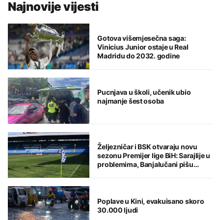
Najnovije vijesti
Gotova višemjesečna saga:
Vinicius Junior ostaje u Real
Madridu do 2032. godine
Pucnjava u školi, učenik ubio
najmanje šest osoba
Željezničar i BSK otvaraju novu
sezonu Premijer lige BiH: Sarajlije u
problemima, Banjalučani pišu
istoriju
Poplave u Kini, evakuisano skoro
30.000 ljudi