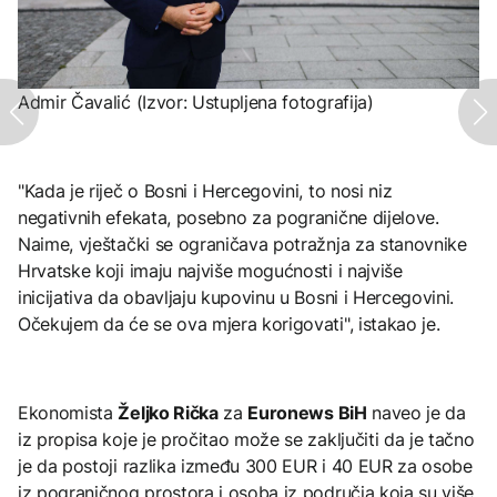
Admir Čavalić (Izvor: Ustupljena fotografija)
"Kada je riječ o Bosni i Hercegovini, to nosi niz
negativnih efekata, posebno za pogranične dijelove.
Naime, vještački se ograničava potražnja za stanovnike
Hrvatske koji imaju najviše mogućnosti i najviše
inicijativa da obavljaju kupovinu u Bosni i Hercegovini.
Očekujem da će se ova mjera korigovati", istakao je.
Ekonomista
Željko Rička
za
Euronews BiH
naveo je da
iz propisa koje je pročitao može se zaključiti da je tačno
je da postoji razlika između 300 EUR i 40 EUR za osobe
iz pograničnog prostora i osoba iz područja koja su više