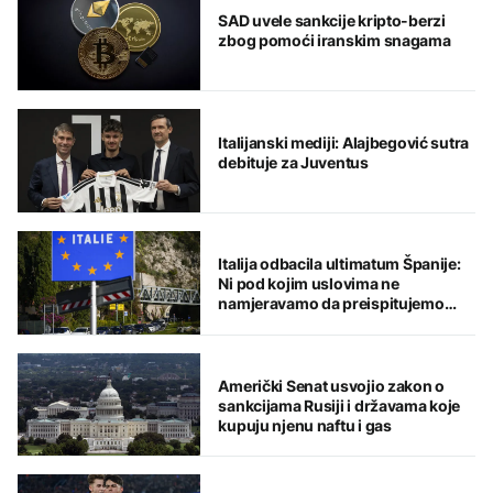
SAD uvele sankcije kripto-berzi
zbog pomoći iranskim snagama
Italijanski mediji: Alajbegović sutra
debituje za Juventus
Italija odbacila ultimatum Španije:
Ni pod kojim uslovima ne
namjeravamo da preispitujemo
odluku
Američki Senat usvojio zakon o
sankcijama Rusiji i državama koje
kupuju njenu naftu i gas