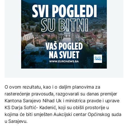
Oluja čupala drveće i
cjevovoda prema
Perseidi stiže sredinom
nosila krovove u
Tunjicama
augusta
Zelenski stigao u Srbiju
Rumuniji
DRUŠTVO
Banjaluka: Počinje
testiranje novog
TEHNOLOGIJA
cjevovoda prema
AKTUELNO
Tunjicama
Istorijska presuda protiv
Mete, zbog ugrožavanja
Španija od sutra uvodi
djece moraju platiti 942
privremene kontrole za
miliona dolara
putnike iz Italije
KULTURA
Rat i pijesak prijete
O ovom rezultatu, kao i o daljim planovima za
drevnim piramidama
Meroe u Sudanu
rasterećenje pravosuđa, razgovarali su danas premijer
Kantona Sarajevo Nihad Uk i ministrica pravde i uprave
KS Darja Softić- Kadenić, koji su obišli prostorije u
kojima će biti smješten Aukcijski centar Općinskog suda
u Sarajevu.