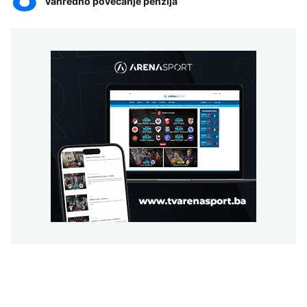
vanredno povećanje penzija