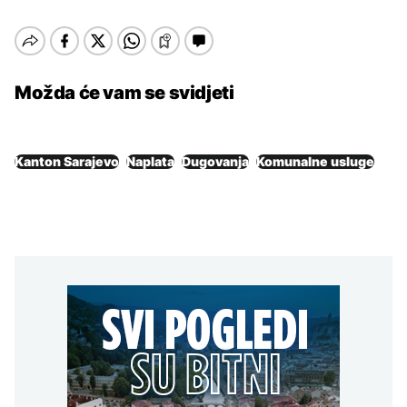
Možda će vam se svidjeti
Kanton Sarajevo
Naplata
Dugovanja
Komunalne usluge