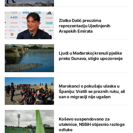
Zlatko Dalić preuzima
reprezentaciju Ujedinjenih
Arapskih Emirata
Ljudi u Mađarskoj krenuli pješke
preko Dunava, stiglo upozorenje
Marokanci o pokušaju ulaska u
Španiju: Vratili se praznih ruku, ali
san o migraciji nije ugašen
Koševo suspendovano za
utakmice, NSBiH objasnio razloge
odluke