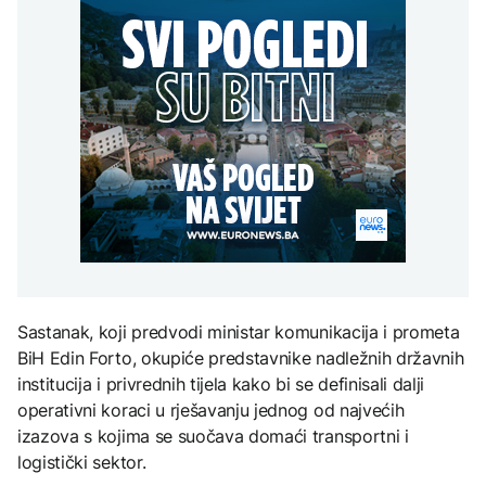
Kina aktivirala vanredne
građanima Širokog
mjere zbog približavanja
Brijega na racionalnu
Grgurević traži
tajfuna Delfin
potrošnju
DRUŠTVO
odgovore o planiranoj
solarnoj elektrani u
Zbog suše i smanjenih
blizini Manastira Ostrog
ZDRAVLJE
zaliha vode upućen apel
građanima Širokog
Šta je Ciklospora i da li
AKTUELNO
Brijega na racionalnu
prijeti širenje u Evropi?
potrošnju
U Belgiji otkrivena
ilegalna fabrika cigareta,
zaplijenjeni milioni
cigareta i tone duhana
KULTURA
Sarajevo Fest početkom
septembra: Stiže
evropski pozorišni
Sastanak, koji predvodi ministar komunikacija i prometa
spektakl “Brechtovi
duhovi”
BiH Edin Forto, okupiće predstavnike nadležnih državnih
institucija i privrednih tijela kako bi se definisali dalji
operativni koraci u rješavanju jednog od najvećih
izazova s kojima se suočava domaći transportni i
logistički sektor.