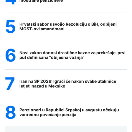
inostrane penzionere
Hrvatski sabor usvojio Rezoluciju o BiH, odbijeni
MOST-ovi amandmani
Novi zakon donosi drastične kazne za prekršaje, prvi
put definisana "obijesna vožnja"
Iran na SP 2026: Igrači će nakon svake utakmice
letjeti nazad u Meksiko
Penzioneri u Republici Srpskoj u avgustu očekuju
vanredno povećanje penzija