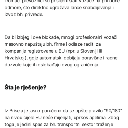
Domaći prevoznici su prisiljeni slati vozače na prinudne
odmore, što direktno ugrožava lance snabdijevanja i
izvoz bh. privrede.
Da bi izbjegli ove blokade, mnogi profesionalni vozači
masovno napuštaju bh. firme i odlaze raditi za
kompanije registrovane u EU (npr. u Sloveniji ili
Hrvatskoj), gdje automatski dobijaju boravišne i radne
dozvole koje ih oslobađaju ovog ograničenja.
Šta je rješenje?
Iz Brisela je jasno poručeno da se opšte pravilo "90/180"
na nivou cijele EU neće mijenjati, uprkos apelima. Zbog
toga je jedini spas za bh. transportni sektor traženje