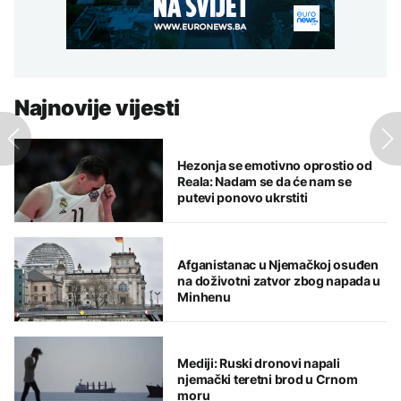
Najnovije vijesti
Hezonja se emotivno oprostio od
Reala: Nadam se da će nam se
putevi ponovo ukrstiti
Afganistanac u Njemačkoj osuđen
na doživotni zatvor zbog napada u
Minhenu
Mediji: Ruski dronovi napali
njemački teretni brod u Crnom
moru