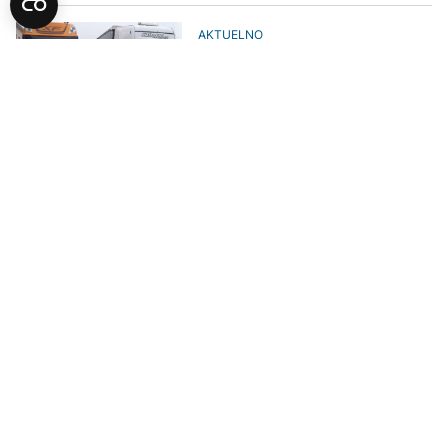
AKTUELNO
Mandić: U narednih pola godine
zemlje Šengena i Zapadnog
Balkana trebalo bi da postignu
sporazume
POLITIKA
Privremeno olakšanje za vozače
iz BiH: "Resetovani" dani boravka,
ali rješenje nije dugoročno
POLITIKA
Forto najavio hitan sastanak sa
Hrvatskom, prevoznici poručuju
da ne žele blokade nego rješenje
AKTUELNO