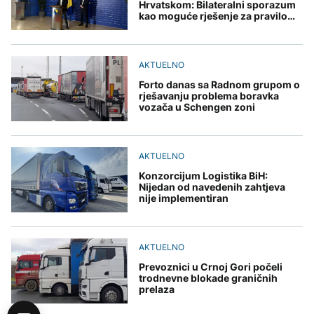
Hrvatskom: Bilateralni sporazum
kao moguće rješenje za pravilo
90/180
AKTUELNO
Forto danas sa Radnom grupom o
rješavanju problema boravka
vozača u Schengen zoni
AKTUELNO
Konzorcijum Logistika BiH:
Nijedan od navedenih zahtjeva
nije implementiran
AKTUELNO
Prevoznici u Crnoj Gori počeli
trodnevne blokade graničnih
prelaza