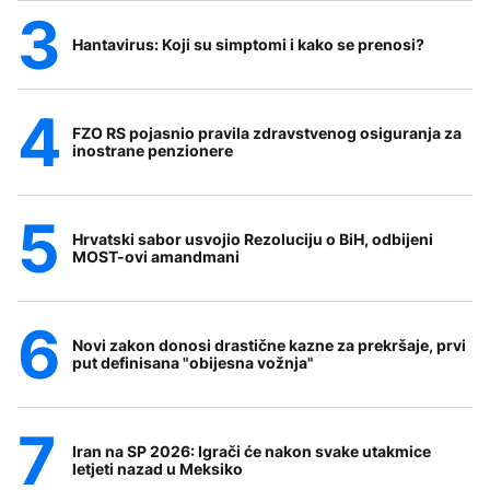
Hantavirus: Koji su simptomi i kako se prenosi?
FZO RS pojasnio pravila zdravstvenog osiguranja za
inostrane penzionere
Hrvatski sabor usvojio Rezoluciju o BiH, odbijeni
MOST-ovi amandmani
Novi zakon donosi drastične kazne za prekršaje, prvi
put definisana "obijesna vožnja"
Iran na SP 2026: Igrači će nakon svake utakmice
letjeti nazad u Meksiko