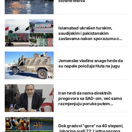
stotine letova
Islamabad ukrašen turskim,
saudijskim i pakistanskim
zastavama nakon sporazuma o
zajedničkoj odbrani
Jemenske vladine snage tvrde da
su napale položaje Huta na jugu
Iran tvrdi da nema direktnih
pregovora sa SAD-om, već samo
razmjenjuju poruke putem
posrednika
Dok gradovi "gore" na 40 stepeni,
Jahorina nudi 22: Ljetna sezona