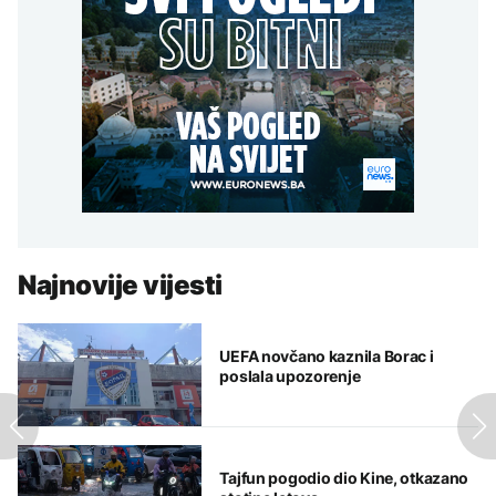
Najnovije vijesti
UEFA novčano kaznila Borac i
poslala upozorenje
Tajfun pogodio dio Kine, otkazano