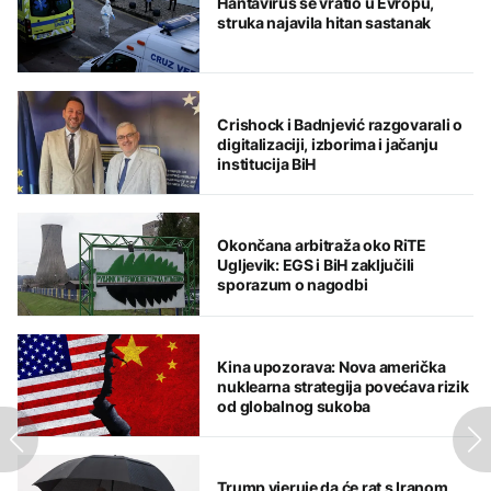
Hantavirus se vratio u Evropu,
struka najavila hitan sastanak
Crishock i Badnjević razgovarali o
digitalizaciji, izborima i jačanju
institucija BiH
Okončana arbitraža oko RiTE
Ugljevik: EGS i BiH zaključili
sporazum o nagodbi
Kina upozorava: Nova američka
nuklearna strategija povećava rizik
od globalnog sukoba
Trump vjeruje da će rat s Iranom