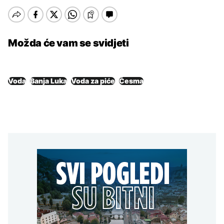
Možda će vam se svidjeti
Voda
Banja Luka
Voda za piće
Česma