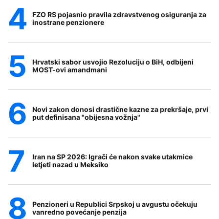
FZO RS pojasnio pravila zdravstvenog osiguranja za
inostrane penzionere
Hrvatski sabor usvojio Rezoluciju o BiH, odbijeni
MOST-ovi amandmani
Novi zakon donosi drastične kazne za prekršaje, prvi
put definisana "obijesna vožnja"
Iran na SP 2026: Igrači će nakon svake utakmice
letjeti nazad u Meksiko
Penzioneri u Republici Srpskoj u avgustu očekuju
vanredno povećanje penzija