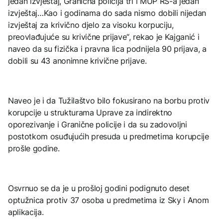
jedan izvještaj, Granična policija tri i MUP RS-a jedan
izvještaj…Kao i godinama do sada nismo dobili nijedan
izvještaj za krivično djelo za visoku korpuciju,
preovlađujuće su krivične prijave“, rekao je Kajganić i
naveo da su fizička i pravna lica podnijela 90 prijava, a
dobili su 43 anonimne krivične prijave.
Naveo je i da Tužilaštvo bilo fokusirano na borbu protiv
korupcije u strukturama Uprave za indirektno
oporezivanje i Granične policije i da su zadovoljni
postotkom osuđujućih presuda u predmetima korupcije
prošle godine.
Osvrnuo se da je u prošloj godini podignuto deset
optužnica protiv 37 osoba u predmetima iz Sky i Anom
aplikacija.