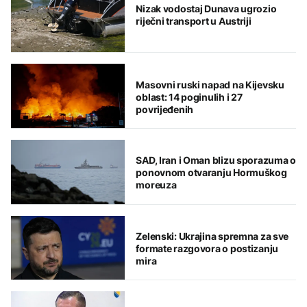
Nizak vodostaj Dunava ugrozio
riječni transport u Austriji
Masovni ruski napad na Kijevsku
oblast: 14 poginulih i 27
povrijeđenih
SAD, Iran i Oman blizu sporazuma o
ponovnom otvaranju Hormuškog
moreuza
Zelenski: Ukrajina spremna za sve
formate razgovora o postizanju
mira