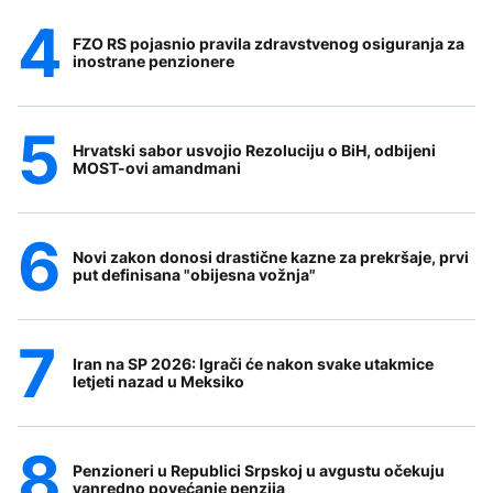
FZO RS pojasnio pravila zdravstvenog osiguranja za
inostrane penzionere
Hrvatski sabor usvojio Rezoluciju o BiH, odbijeni
MOST-ovi amandmani
Novi zakon donosi drastične kazne za prekršaje, prvi
put definisana "obijesna vožnja"
Iran na SP 2026: Igrači će nakon svake utakmice
letjeti nazad u Meksiko
Penzioneri u Republici Srpskoj u avgustu očekuju
vanredno povećanje penzija