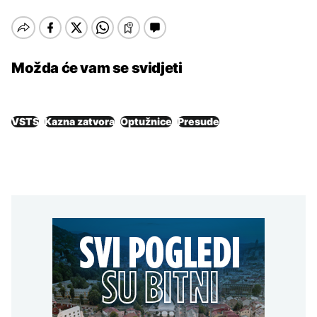
Možda će vam se svidjeti
VSTS
Kazna zatvora
Optužnice
Presude