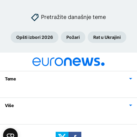
Pretražite današnje teme
Opšti izbori 2026
Požari
Rat u Ukrajini
Teme
Bosna i Hercegovina
Region
Svijet
Sport
Magazin
Više
Impressum
Kontakt
Politika privatnosti
Uslovi korišćenja