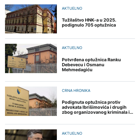
Poplave u Kini,
Meroe u Sudanu
evakuisano skoro
DRUŠTVO
AKTUELNO
Nuklearka Krško
30.000 ljudi
smanjuje proizvodnju
Veliki uspjeh sarajevskih
zbog niskog vodostaja i
Tužilaštvo HNK-a u 2025.
planinara, osvojili najviši
visokih temperatura
podignulo 705 optužnica
vrh Turske
Save
ZANIMLJIVOSTI
FOKUS
Rihanna radi na novom
albumu
AKTUELNO
Da li su Trump i Hegseth
u sukobu? Lider SAD se
Potvrđena optužnica Ranku
obratio naciji
Debevecu i Osmanu
Mehmedagiću
ZDRAVLJE
Šta je Ciklospora i da li
prijeti širenje u Evropi?
CRNA HRONIKA
Podignuta optužnica protiv
advokata Ibrišimovića i drugih
zbog organizovanog kriminala i
pranja novca
AKTUELNO