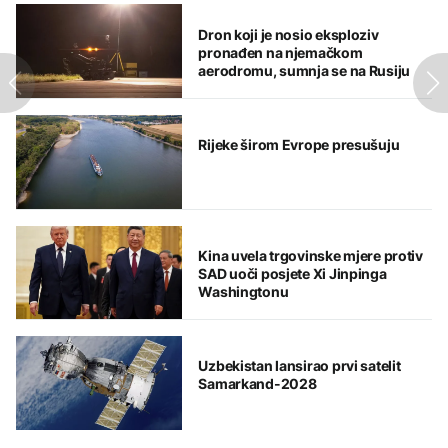
Dron koji je nosio eksploziv
pronađen na njemačkom
aerodromu, sumnja se na Rusiju
Rijeke širom Evrope presušuju
Kina uvela trgovinske mjere protiv
SAD uoči posjete Xi Jinpinga
Washingtonu
Uzbekistan lansirao prvi satelit
Samarkand-2028