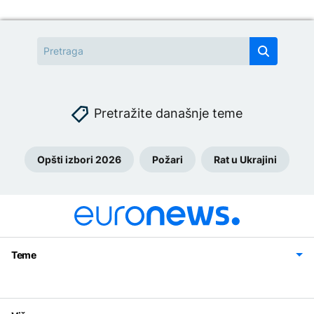
Pretražite današnje teme
Opšti izbori 2026
Požari
Rat u Ukrajini
Teme
Bosna i Hercegovina
Region
Svijet
Sport