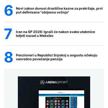
Novi zakon donosi drastične kazne za prekršaje, prvi
put definisana "obijesna vožnja"
Iran na SP 2026: Igrači će nakon svake utakmice
letjeti nazad u Meksiko
Penzioneri u Republici Srpskoj u avgustu očekuju
vanredno povećanje penzija