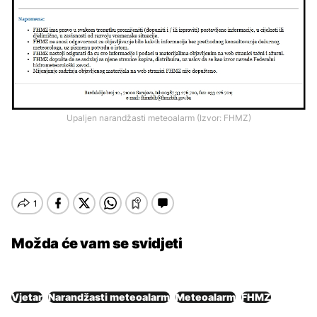
Upaljen narandžasti meteoalarm (Izvor: FHMZ)
Možda će vam se svidjeti
Vjetar
Narandžasti meteoalarm
Meteoalarm
FHMZ