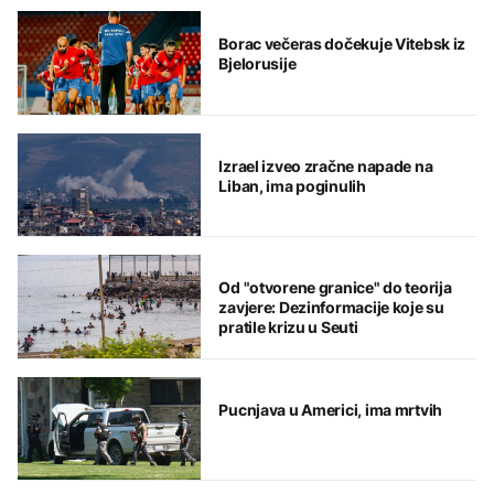
Borac večeras dočekuje Vitebsk iz
Bjelorusije
Izrael izveo zračne napade na
Liban, ima poginulih
Od "otvorene granice" do teorija
zavjere: Dezinformacije koje su
pratile krizu u Seuti
Pucnjava u Americi, ima mrtvih