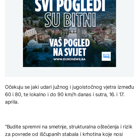
uputstva za skreniranje
Hirošima obilježava
zatvorena obilaznica
AKTUELNO
spektakl “Brechtovi
godišnjicu atomskog
duhovi”
bombardovanja: Poziv
Plan da se u Crnoj Gori
na ukidanje nuklearnog
AKTUELNO
prave centri za prihvat
oružja
migranata? Spajić:
TEHNOLOGIJA
Požar se širi Bijeljinom,
Nismo vodili pregovore
zatvorena obilaznica
Dio rakete SpaceX
FOKUS
velikom brzinom pada
na Mjesec
Žedni za novcem: Koje bi
nove poreze EU mogla
uvesti od 2028. godine?
TEHNOLOGIJA
Britanska kraljevska
Očekuju se jaki udari južnog i jugoistočnog vjetra između
kovnica iz elektronskog
60 i 80, te lokalno i do 90 km/h danas i sutra, 16. i 17.
otpada izdvaja zlato
aprila.
"Budite spremni na smetnje, strukturalna oštećenja i rizik
za povrede od iščupanih stabala i krhotina koje nosi