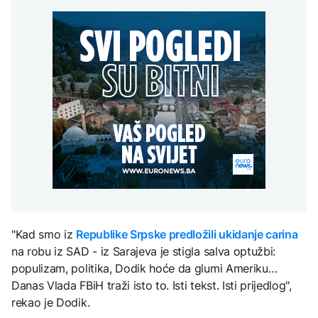
Predsjednik Kolumbije
Sarajevo Film Festival
objavio rat kartelima,
Zelenski stigao u Srbiju
Trump mu šalje milijardu
DRUŠTVO
dolara
Stiže osvježenje: Danas
oblačno sa kišom
ZANIMLJIVOSTI
AKTUELNO
Pripremite se za nebeski
spektakl: Kiša meteora
Rusi gađali Kijevsku
Perseidi stiže sredinom
oblast, Ukrajinci
augusta
rafineriju nafte - ima
nastradalih
TEHNOLOGIJA
Istorijska presuda protiv
Mete, zbog ugrožavanja
djece moraju platiti 942
"Kad smo iz
Republike Srpske predložili ukidanje carina
miliona dolara
na robu iz SAD - iz Sarajeva je stigla salva optužbi:
populizam, politika, Dodik hoće da glumi Ameriku…
Danas Vlada FBiH traži isto to. Isti tekst. Isti prijedlog",
rekao je Dodik.