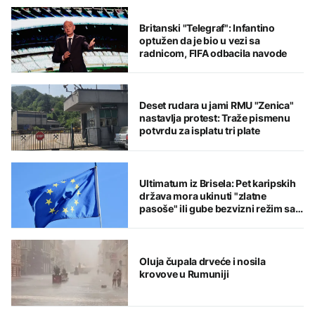
Britanski "Telegraf": Infantino
optužen da je bio u vezi sa
radnicom, FIFA odbacila navode
Deset rudara u jami RMU "Zenica"
nastavlja protest: Traže pismenu
potvrdu za isplatu tri plate
Ultimatum iz Brisela: Pet karipskih
država mora ukinuti "zlatne
pasoše" ili gube bezvizni režim sa
EU
Oluja čupala drveće i nosila
krovove u Rumuniji