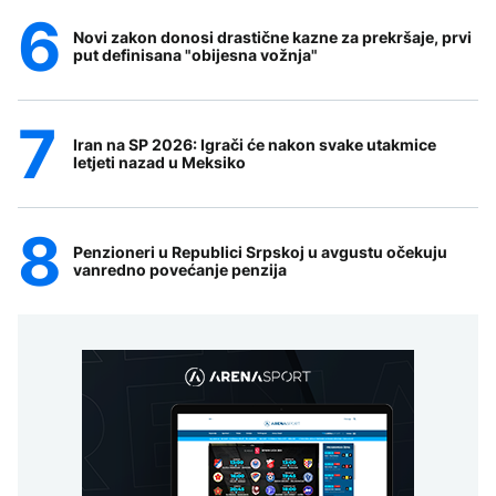
Novi zakon donosi drastične kazne za prekršaje, prvi
put definisana "obijesna vožnja"
Iran na SP 2026: Igrači će nakon svake utakmice
letjeti nazad u Meksiko
Penzioneri u Republici Srpskoj u avgustu očekuju
vanredno povećanje penzija