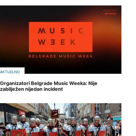
AKTUELNO
Organizatori Belgrade Music Weeka: Nije
zabilježen nijedan incident