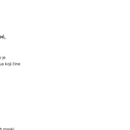
oć,
 je
a koji čine
h maski,