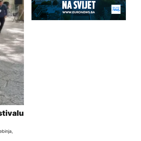
stivalu
ebinja,