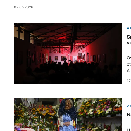
02.05.2026
A
S
v
Ov
ot
Al
17
ZA
N
U 