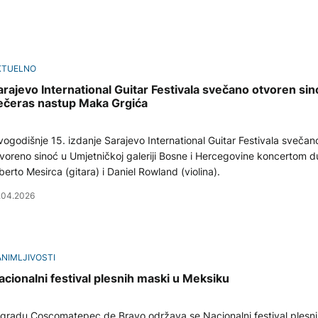
KTUELNO
arajevo International Guitar Festivala svečano otvoren sin
ečeras nastup Maka Grgića
ogodišnje 15. izdanje Sarajevo International Guitar Festivala svečano
voreno sinoć u Umjetničkoj galeriji Bosne i Hercegovine koncertom du
berto Mesirca (gitara) i Daniel Rowland (violina).
.04.2026
NIMLJIVOSTI
acionalni festival plesnih maski u Meksiku
gradu Coscomatepec de Bravo održava se Nacionalni festival plesni