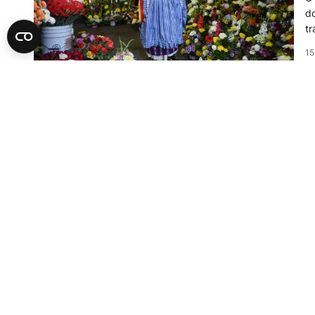
do
tr
15
ZA
F
Dr
Gr
Ve
vo
25
Se
K
U