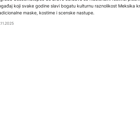
gađaj koji svake godine slavi bogatu kulturnu raznolikost Meksika k
adicionalne maske, kostime i scenske nastupe.
.11.2025
NIMLJIVOSTI
estival Aventure u Gradiški: Kako se živjelo u starom Rimu
veni dvorac i mali vitezovi, legionari… Podsjećanje su na tradiciju i ist
adiške. Nekadašnji Servicijum osnovao je Car Oktavijan 35. godine s
ć u prvom vijeku, na prelazu preko Save, izgrađeno je utvrđenje rims
jni logor pod nazivom Servitium. U Ptolomejevoj geografiji, pominju se
.10.2025
rbinon, Serbinum, ili Seruitio.
ULTURA
 prepunom Historijskom muzeju BiH svečano otvoren fest