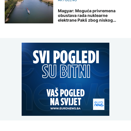
Magyar: Moguća privremena
obustava rada nuklearne
elektrane Pakš zbog niskog
vodostaja Dunava