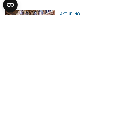
AKTUELNO
Mađarski premijer ustavnim
amandmanom smjenjuje
predsjednika
AKTUELNO
Anita Orban: Mađarska neće slati
oružje Ukrajini, sa Rusijom želimo
pragmatičan odnos
AKTUELNO
Magyar kritikovao predsjednika
države zbog putovanja sa
porodicom o trošku poreskih
obveznika
AKTUELNO