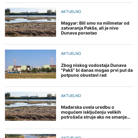
grada
Svjetske cijene hrane
razgovarali o
AKTUELNO
djece moraju platiti 942
najviše u posljednje tri
digitalizaciji, izborima i
miliona dolara
godine
AKTUELNO
jačanju institucija BiH
Europol: U Srbiji i
AKTUELNO
Njemačkoj uhapšeni
Magyar: Bili smo na milimetar od
krijumčari koji su
zatvaranja Pakša, ali je nivo
Crishock i Badnjević
prebacivali migrante iz
KULTURA
Dunava porastao
razgovarali o
Sirije
AKTUELNO
digitalizaciji, izborima i
Rat i pijesak prijete
jačanju institucija BiH
drevnim piramidama
Plovidba Hormuškim
Meroe u Sudanu
AKTUELNO
moreuzom neće biti
naplaćivana do
konačnog sporazuma s
Zbog niskog vodostaja Dunava
Iranom
"Pakš" bi danas mogao prvi put da
potpuno obustavi rad
ZANIMLJIVOSTI
Rihanna radi na novom
albumu
AKTUELNO
Mađarska uvela uredbu o
mogućem isključenju velikih
potrošača struje ako ne smanje
potrošnju
AKTUELNO