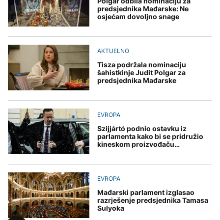
Polgar odbila nominaciju za
predsjednika Mađarske: Ne
osjećam dovoljno snage
AKTUELNO
Tisza podržala nominaciju
šahistkinje Judit Polgar za
predsjednika Mađarske
EVROPA
Szijjártó podnio ostavku iz
parlamenta kako bi se pridružio
kineskom proizvođaču
automobila
EVROPA
Mađarski parlament izglasao
razrješenje predsjednika Tamasa
Sulyoka