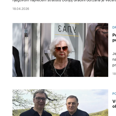
18.04.2026
D
P
p
Je
na
pr
ni
18
PO
V
o