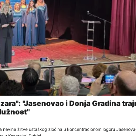
ara": "Jasenovac i Donja Gradina tra
dužnost"
 nevine žrtve ustaškog zločina u koncentracionom logoru Jasenovac
s u Kozarskoj Dubici.