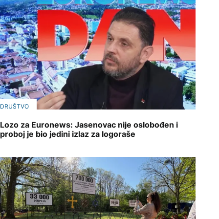
DRUŠTVO
Lozo za Euronews: Jasenovac nije oslobođen i
proboj je bio jedini izlaz za logoraše