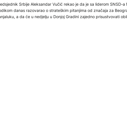
edsjednik Srbije Aleksandar Vučić rekao je da je sa liderom SNSD-a
dikom danas razovarao o strateškim pitanjima od značaja za Beogra
njaluku, a da će u nedjelju u Donjoj Gradini zajedno prisustvovati obi
na sjećanja na žrtve genocida nad Srbima, Jevrejima i Romima u N
.04.2026
KTUELNO
odik: Posjeta Kaplouna doprinos internacionalizaciji sjeća
asenovac
aslanik predsjednika SAD Donalda Trumpa za borbu protiv antisemit
huda Kaploun učestvovao je u Beogradu na panelu o Јasenovcu i z
vrejskoj zajednici u Srbiji što je organizovao jedan važan događaj, re
edsjednik SNSD-a Milorad Dodik, nakon što je prisustvovao komemo
.04.2026
dukativnom skupu o Јasenovcu.
LITIKA