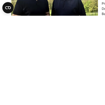
Pr
Do
Ba
Da
17
A
D
J
Iz
Ye
je
pr
17
e
PO