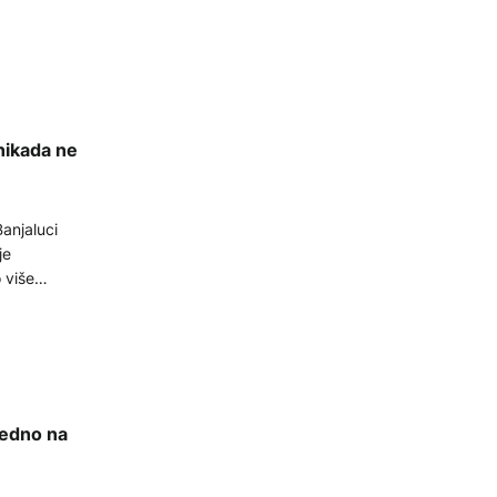
nikada ne
anjaluci
je
 više
jedno na