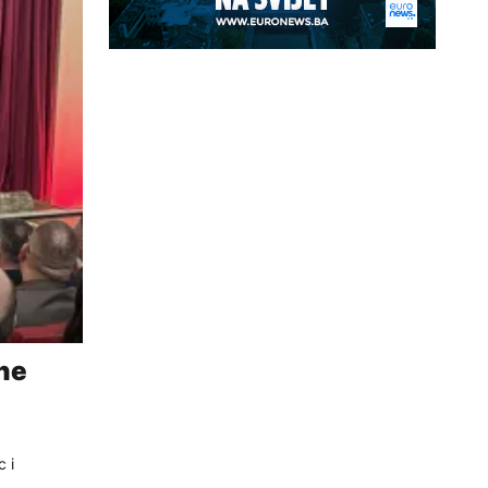
jne
 i