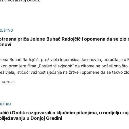
RUŠTVO
otresna priča Jelene Buhač Radojčić i opomena da se zlo 
onovi
lena Buhač Radojčić, preživjela logorašica Jasenovca, poručila je u B
kon premijere filma „Posljednji svjedok“ da nikome ne poželi ono što 
eživjela, ističući važnost sjećanja na žrtve i opomene da se takvo zlo
kada ne ponovi.
.04.2026
LITIKA
učić i Dodik razgovarali o ključnim pitanjima, u nedjelju za
bilježavanju u Donjoj Gradini