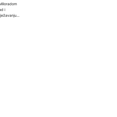
 Miloradom
d i
lježavanju
DH.
nja na
izma
ahvalan sam
kao je
rativno-