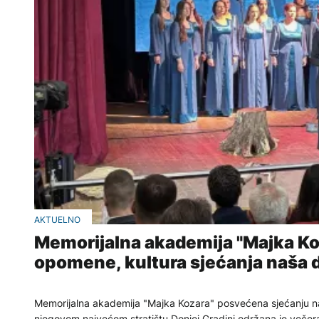
AKTUELNO
Memorijalna akademija "Majka Koz
opomene, kultura sjećanja naša 
Memorijalna akademija "Majka Kozara" posvećena sjećanju na
njegovom najvećem stratištu Donjoj Gradini održana je večera